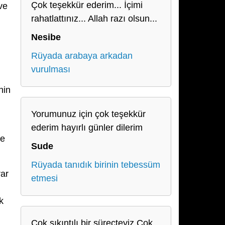
Çok teşekkür ederim... İçimi
ve
rahatlattınız... Allah razı olsun...
Nesibe
Rüyada arabaya arkadan
vurulması
nin
Yorumunuz için çok teşekkür
ederim hayırlı günler dilerim
me
Sude
Rüyada tanıdık birinin tebessüm
rar
etmesi
k
Çok sıkıntılı bir süreçteyiz.Çok