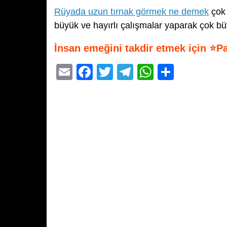
Rüyada uzun tırnak görmek ne demek
çok 
büyük ve hayırlı çalışmalar yaparak çok büy
İnsan emeğini takdir etmek için ⭐P
E
F
T
T
W
S
m
a
wi
el
h
h
ail
c
tt
e
at
ar
e
er
gr
s
e
b
a
A
o
m
p
o
p
k