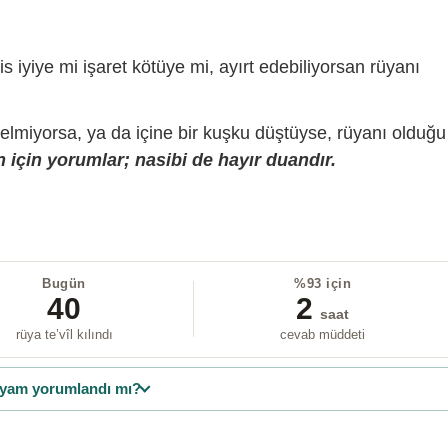
is iyiye mi işaret kötüye mi, ayırt edebiliyorsan rüyanı
gelmiyorsa, ya da içine bir kuşku düştüyse, rüyanı olduğu
 için yorumlar; nasibi de hayır duandır.
Bugün
%93 için
40
2
saat
rüya te’vîl kılındı
cevab müddeti
yam yorumlandı mı?