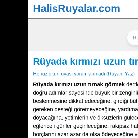
HalisRuyalar.com
Rüyada kırmızı uzun t
Henüz okur rüyası yorumlanmadı (Rüyanı Yaz)
Rüyada kırmızı uzun tırnak görmek
dertl
doğru adımlar sayesinde büyük bir zenginliğ
beslenmesine dikkat edeceğine, girdiği büt
gereken desteği göremeyeceğine, yardıma 
doyacağına, yetimlerin ve öksüzlerin güle
eğlenceli günler geçirileceğine, rakipsiz ha
borçlarını azar azar da olsa ödeyeceğine v