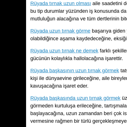
Rüyada tırnak uzun olması
aile saadetini 
bu tip durumlar yüzünden iş konusunda da b
mutluluğun alacağına ve tüm dertlerinin bit
Rüyada uzun tırnak görme
başarıya giden y
olabildiğince aşama kaydedeceğine, eksiği
Rüyada uzun tırnak ne demek
farklı şekill
gücünün kolaylıkla hallolacağına işarettir.
Rüyada başkasının uzun tırnak görmek
tat
kişi ile dünyaevine girileceğine, aile bire
kavuşacağına işaret eder.
Rüyada başkasında uzun tırnak görmek
üz
görmeden kurtuluşa erileceğine, tartışmaları
başlayacağına, uzun zamandan beri çok ist
vermesine rağmen bir türlü gerçekleşmeyec