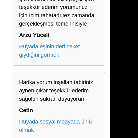
teşekkür ederim yorumunuz
için.İçim rahatadı,tez zamanda
gerçekleşmesi temennisiyle
Arzu Yüceli
Rüyada eşinin deri ceket
giydiğini görmek
Harika yorum inşallah tabiriniz
aynen çıkar teşekkür ederim
sağolun şükran duyuyorum
Cetin
Rüyada sosyal medyada ünlü
olmak