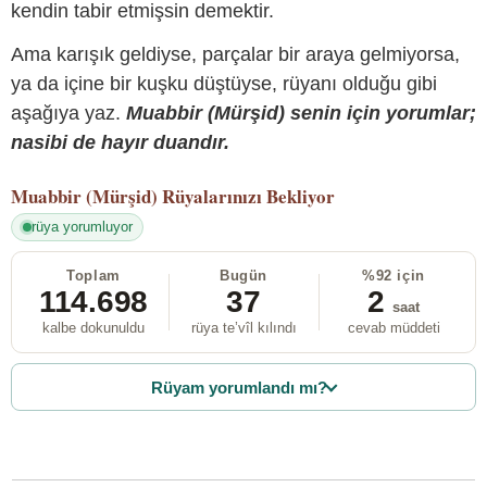
kendin tabir etmişsin demektir.
Ama karışık geldiyse, parçalar bir araya gelmiyorsa,
ya da içine bir kuşku düştüyse, rüyanı olduğu gibi
aşağıya yaz.
Muabbir (Mürşid) senin için yorumlar;
nasibi de hayır duandır.
Muabbir (Mürşid)
Rüyalarınızı Bekliyor
rüya yorumluyor
Toplam
Bugün
%92 için
114.698
37
2
saat
kalbe dokunuldu
rüya te’vîl kılındı
cevab müddeti
Rüyam yorumlandı mı?