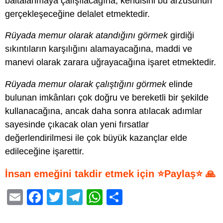
baltalanmaya çalışılacağına, kendisini bu arzusunun
gerçekleşeceğine delalet etmektedir.
Rüyada memur olarak atandığını görmek
girdiği
sıkıntıların karşılığını alamayacağına, maddi ve
manevi olarak zarara uğrayacağına işaret etmektedir.
Rüyada memur olarak çalıştığını görmek
elinde
bulunan imkânları çok doğru ve bereketli bir şekilde
kullanacağına, ancak daha sonra atılacak adımlar
sayesinde çıkacak olan yeni fırsatlar
değerlendirilmesi ile çok büyük kazançlar elde
edileceğine işarettir.
İnsan emeğini takdir etmek için ⭐Paylaş⭐ 🙏
E
F
T
T
W
S
m
a
wi
el
h
h