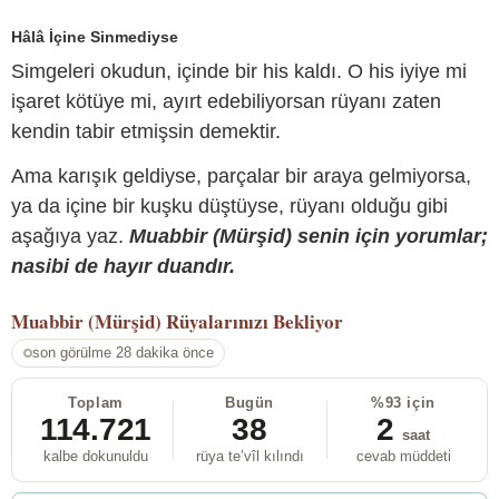
Hâlâ İçine Sinmediyse
Simgeleri okudun, içinde bir his kaldı. O his iyiye mi
işaret kötüye mi, ayırt edebiliyorsan rüyanı zaten
kendin tabir etmişsin demektir.
Ama karışık geldiyse, parçalar bir araya gelmiyorsa,
ya da içine bir kuşku düştüyse, rüyanı olduğu gibi
aşağıya yaz.
Muabbir (Mürşid) senin için yorumlar;
nasibi de hayır duandır.
Muabbir (Mürşid)
Rüyalarınızı Bekliyor
son görülme 28 dakika önce
Toplam
Bugün
%93 için
114.721
38
2
saat
kalbe dokunuldu
rüya te’vîl kılındı
cevab müddeti