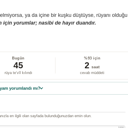
gelmiyorsa, ya da içine bir kuşku düştüyse, rüyanı olduğu
 için yorumlar; nasibi de hayır duandır.
Bugün
%93 için
45
2
saat
rüya te’vîl kılındı
cevab müddeti
yam yorumlandı mı?
ızla en ilgili olan sayfada bulunduğunuzdan emin olun.
1000