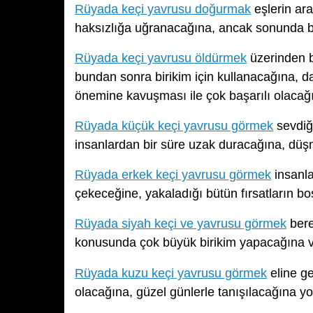
Rüyada keçi yavrusu doğurmak
eşlerin ara
haksızlığa uğranacağına, ancak sonunda bü
Rüyada keçi yavrusu öldürmek
üzerinden b
bundan sonra birikim için kullanacağına, dah
önemine kavuşması ile çok başarılı olacağın
Rüyada küçük keçi yavrusu görmek
sevdiği
insanlardan bir süre uzak duracağına, düş
Rüyada erkek keçi yavrusu görmek
insanla
çekeceğine, yakaladığı bütün fırsatların b
Rüyada siyah keçi ve yavrusu görmek
bere
konusunda çok büyük birikim yapacağına v
Rüyada kuzu keçi yavrusu görmek
eline g
olacağına, güzel günlerle tanışılacağına yo