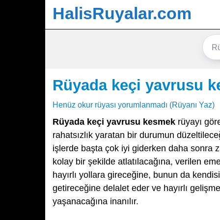
HalisRuyalar.com
Rüyada keçi yavrusu 
Henüz okur rüyası yorumlanmadı (Rüyanı Yaz)
Rüyada keçi yavrusu kesmek
rüyayı göre
rahatsızlık yaratan bir durumun düzeltilece
işlerde başta çok iyi giderken daha sonra 
kolay bir şekilde atlatılacağına, verilen e
hayırlı yollara gireceğine, bunun da kend
getireceğine delalet eder ve hayırlı gelişm
yaşanacağına inanılır.