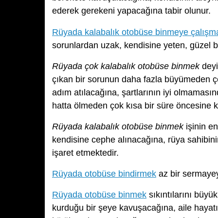
ederek gerekeni yapacağına tabir olunur.
Rüyada kalabalık otobüse binmeye çalışm
sorunlardan uzak, kendisine yeten, güzel bi
Rüyada çok kalabalık otobüse binmek
deyi
çıkan bir sorunun daha fazla büyümeden çö
adım atılacağına, şartlarının iyi olmamas
hatta ölmeden çok kısa bir süre öncesine k
Rüyada kalabalık otobüse binmek
işinin en
kendisine cephe alınacağına, rüya sahibin
işaret etmektedir.
Rüyada otobüse bindirmek
az bir sermayeyl
Rüyada otobüse binmek
sıkıntılarını büyü
kurduğu bir şeye kavuşacağına, aile hayatı