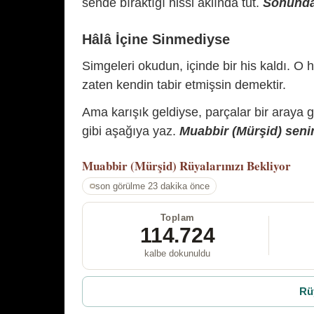
sende bıraktığı hissi aklında tut.
Sonunda 
Hâlâ İçine Sinmediyse
Simgeleri okudun, içinde bir his kaldı. O h
zaten kendin tabir etmişsin demektir.
Ama karışık geldiyse, parçalar bir araya 
gibi aşağıya yaz.
Muabbir (Mürşid) senin
Muabbir (Mürşid)
Rüyalarınızı Bekliyor
son görülme 23 dakika önce
Toplam
114.724
kalbe dokunuldu
Rü