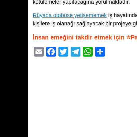
kötülemeler yapılacağına yorulmaktadır.
Rüyada otobüse yetişememek
iş hayatında
kişilere iş olanağı sağlayacak bir projeye g
İnsan emeğini takdir etmek için ⭐P
E
F
T
T
W
S
m
a
wi
el
h
h
ail
c
tt
e
at
ar
e
er
gr
s
e
b
a
A
o
m
p
o
p
k