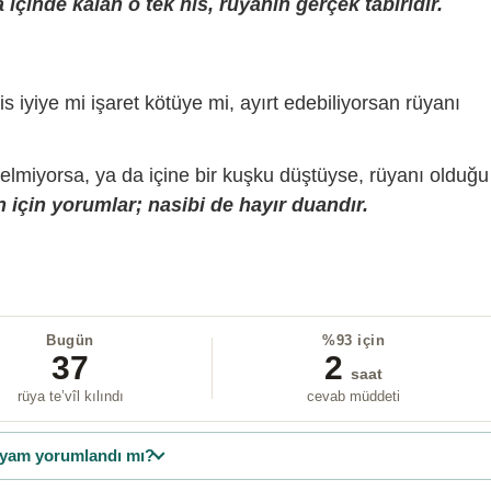
içinde kalan o tek his, rüyanın gerçek tabiridir.
is iyiye mi işaret kötüye mi, ayırt edebiliyorsan rüyanı
gelmiyorsa, ya da içine bir kuşku düştüyse, rüyanı olduğu
 için yorumlar; nasibi de hayır duandır.
Bugün
%93 için
37
2
saat
rüya te’vîl kılındı
cevab müddeti
yam yorumlandı mı?