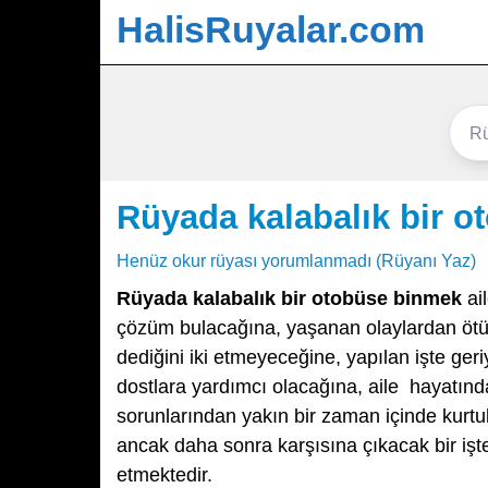
HalisRuyalar.com
Rüyada kalabalık bir 
Henüz okur rüyası yorumlanmadı (Rüyanı Yaz)
Rüyada kalabalık bir otobüse binmek
ail
çözüm bulacağına, yaşanan olaylardan ötürü 
dediğini iki etmeyeceğine, yapılan işte ge
dostlara yardımcı olacağına, aile hayatınd
sorunlarından yakın bir zaman içinde kurt
ancak daha sonra karşısına çıkacak bir iş
etmektedir.