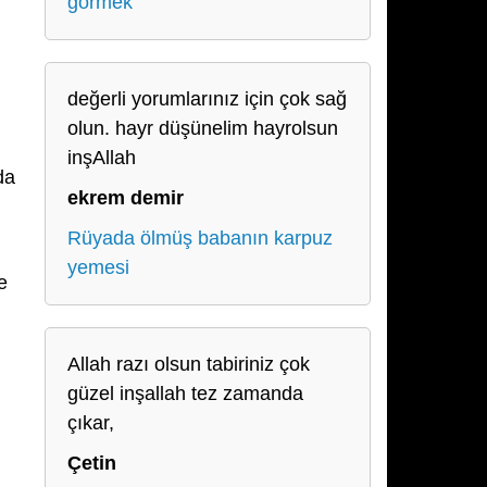
görmek
değerli yorumlarınız için çok sağ
olun. hayr düşünelim hayrolsun
inşAllah
da
ekrem demir
Rüyada ölmüş babanın karpuz
yemesi
e
Allah razı olsun tabiriniz çok
güzel inşallah tez zamanda
çıkar,
Çetin