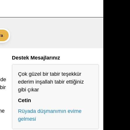
ra
Destek Mesajlarınız
Çok güzel bir tabir teşekkür
nde
ederim inşallah tabir ettiğiniz
bir
gibi çıkar
Cetin
ne
Rüyada düşmanımın evime
gelmesi