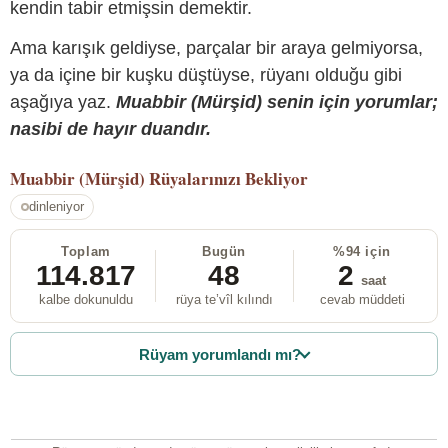
kendin tabir etmişsin demektir.
Ama karışık geldiyse, parçalar bir araya gelmiyorsa,
ya da içine bir kuşku düştüyse, rüyanı olduğu gibi
aşağıya yaz.
Muabbir (Mürşid) senin için yorumlar;
nasibi de hayır duandır.
Muabbir (Mürşid)
Rüyalarınızı Bekliyor
dinleniyor
Toplam
Bugün
%94 için
114.817
48
2
saat
kalbe dokunuldu
rüya te’vîl kılındı
cevab müddeti
Rüyam yorumlandı mı?