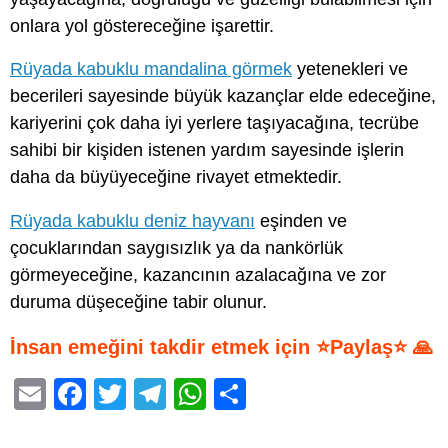
onlara yol göstereceğine işarettir.
Rüyada kabuklu mandalina görmek
yetenekleri ve
becerileri sayesinde büyük kazançlar elde edeceğine,
kariyerini çok daha iyi yerlere taşıyacağına, tecrübe
sahibi bir kişiden istenen yardım sayesinde işlerin
daha da büyüyeceğine rivayet etmektedir.
Rüyada kabuklu deniz hayvanı
eşinden ve
çocuklarından saygısızlık ya da nankörlük
görmeyeceğine, kazancının azalacağına ve zor
duruma düşeceğine tabir olunur.
İnsan emeğini takdir etmek için ⭐Paylaş⭐ 🙏
E
F
T
T
W
S
m
a
wi
el
h
h