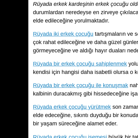
Rüyada erkek kardeşinin erkek çocuğu ol
durumlardan neredeyse en zirveye çıkılacağ
elde edileceğine yorulmaktadır.
Rüyada iki erkek çocuğu
tartışmaların ve 
çok rahat edileceğine ve daha güzel günler
görmeyeceğine ve aldığı hayır duaları ned
Rüyada bir erkek çocuğu sahiplenmek
yolu
kendisi için hangisi daha isabetli olursa o 
Rüyada bir erkek çocuğu ile konuşmak
nah
kalbinin duracakmış gibi hissedeceğine işa
Rüyada erkek çocuğu yürütmek
son zamanla
elde edeceğine, sıkıntı duyduğu bir konud
bir yaşam süreceğine alamet eder.
Rüyada erkek çocuğu işemesi
büyük bir ta