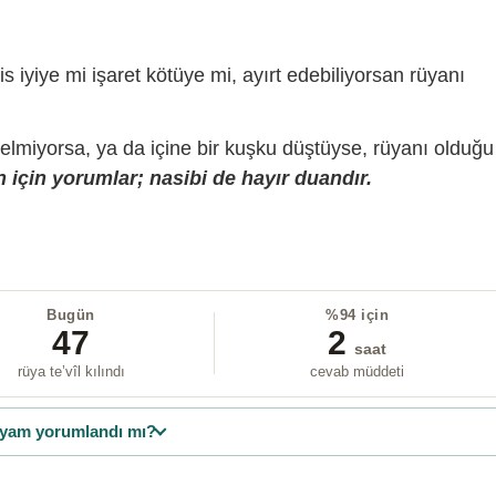
is iyiye mi işaret kötüye mi, ayırt edebiliyorsan rüyanı
gelmiyorsa, ya da içine bir kuşku düştüyse, rüyanı olduğu
 için yorumlar; nasibi de hayır duandır.
Bugün
%94 için
47
2
saat
rüya te’vîl kılındı
cevab müddeti
yam yorumlandı mı?