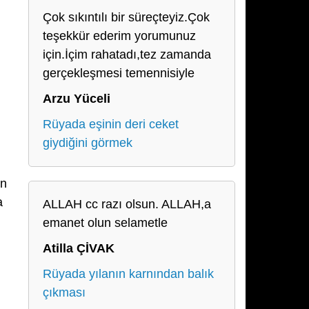
Çok sıkıntılı bir süreçteyiz.Çok
teşekkür ederim yorumunuz
için.İçim rahatadı,tez zamanda
gerçekleşmesi temennisiyle
Arzu Yüceli
Rüyada eşinin deri ceket
giydiğini görmek
an
a
ALLAH cc razı olsun. ALLAH,a
emanet olun selametle
Atilla ÇİVAK
Rüyada yılanın karnından balık
çıkması