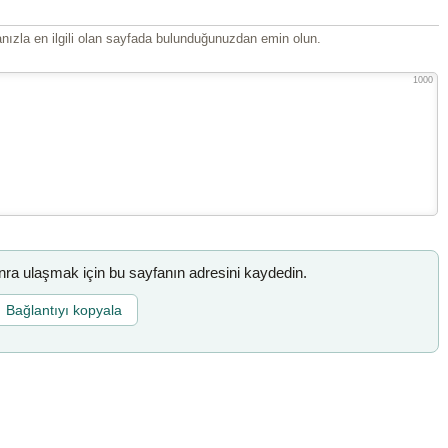
ızla en ilgili olan sayfada bulunduğunuzdan emin olun.
1000
a ulaşmak için bu sayfanın adresini kaydedin.
Bağlantıyı kopyala