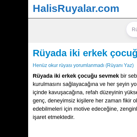
HalisRuyalar.com
Rüyada iki erkek çocu
Henüz okur rüyası yorumlanmadı (Rüyanı Yaz)
Rüyada iki erkek çocuğu sevmek
bir seb
kurulmasını sağlayacağına ve her şeyin yo
içinde kavuşacağına, refah düzeyinin yüksel
genç, deneyimsiz kişilere her zaman fikir o
edebilmeleri için motive edeceğine, zengin
işaret etmektedir.