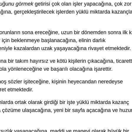
duğunu görmek
getirisi çok olan işler yapacağına, çok zor
ına, gerçekleştirilecek işlerden yüklü miktarda kazançla
sorunların sona ereceğine, uzun bir dönemden sonra ilk 
 için beklenmeye başlanacağına, elinin darlık
eniyle kazalardan uzak yaşayacağına rivayet etmektedir.
na bir takım hayırsız ve kötü kişilerin çıkacağına, ticaret
kola yönleneceğine ve başarılı olacağına işarettir.
oş sözler işiteceğine, kişinin heyecandan neredeyse
ret etmektedir.
rda ortak olarak girdiği bir işte yüklü miktarda kazanç
a çözüme ulaşacağına, yeni bir sayfa açacağına ve huzur
tsızlık yaşanacağına, maddi ve manevi olarak büyük bir