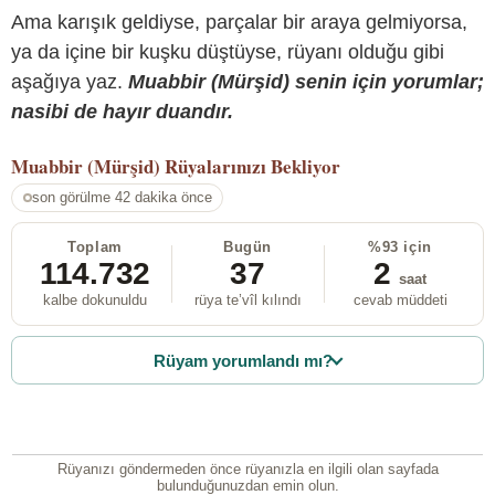
Ama karışık geldiyse, parçalar bir araya gelmiyorsa,
ya da içine bir kuşku düştüyse, rüyanı olduğu gibi
aşağıya yaz.
Muabbir (Mürşid) senin için yorumlar;
nasibi de hayır duandır.
Muabbir (Mürşid)
Rüyalarınızı Bekliyor
son görülme 42 dakika önce
Toplam
Bugün
%93 için
114.732
37
2
saat
kalbe dokunuldu
rüya te’vîl kılındı
cevab müddeti
Rüyam yorumlandı mı?
Rüyanızı göndermeden önce rüyanızla en ilgili olan sayfada
bulunduğunuzdan emin olun.