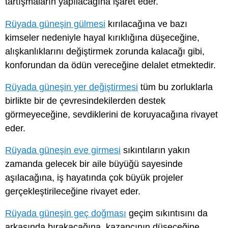
tartışmaların yapılacağına işaret eder.
Rüyada güneşin gülmesi
kırılacağına ve bazı
kimseler nedeniyle hayal kırıklığına düşeceğine,
alışkanlıklarını değiştirmek zorunda kalacağı gibi,
konforundan da ödün vereceğine delalet etmektedir.
Rüyada güneşin yer değiştirmesi
tüm bu zorluklarla
birlikte bir de çevresindekilerden destek
görmeyeceğine, sevdiklerini de koruyacağına rivayet
eder.
Rüyada güneşin eve girmesi
sıkıntıların yakın
zamanda gelecek bir aile büyüğü sayesinde
aşılacağına, iş hayatında çok büyük projeler
gerçekleştirileceğine rivayet eder.
Rüyada güneşin geç doğması
geçim sıkıntısını da
arkasında bırakacağına, kazancının düşeceğine,