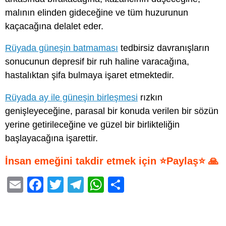
malının elinden gideceğine ve tüm huzurunun
kaçacağına delalet eder.
Rüyada güneşin batmaması
tedbirsiz davranışların
sonucunun depresif bir ruh haline varacağına,
hastalıktan şifa bulmaya işaret etmektedir.
Rüyada ay ile güneşin birleşmesi
rızkın
genişleyeceğine, parasal bir konuda verilen bir sözün
yerine getirileceğine ve güzel bir birlikteliğin
başlayacağına işarettir.
İnsan emeğini takdir etmek için ⭐Paylaş⭐ 🙏
E
F
T
T
W
S
m
a
wi
el
h
h
ail
c
tt
e
at
ar