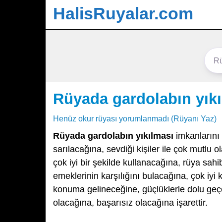
HalisRuyalar.com
Rüyada gardolabın yık
Henüz okur rüyası yorumlanmadı (Rüyanı Yaz)
Rüyada gardolabın yıkılması
imkanlarını 
sarılacağına, sevdiği kişiler ile çok mutlu o
çok iyi bir şekilde kullanacağına, rüya sah
emeklerinin karşılığını bulacağına, çok iyi
konuma gelineceğine, güçlüklerle dolu geç
olacağına, başarısız olacağına işarettir.