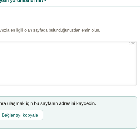
yam yorumlandı mı?
ızla en ilgili olan sayfada bulunduğunuzdan emin olun.
1000
a ulaşmak için bu sayfanın adresini kaydedin.
Bağlantıyı kopyala