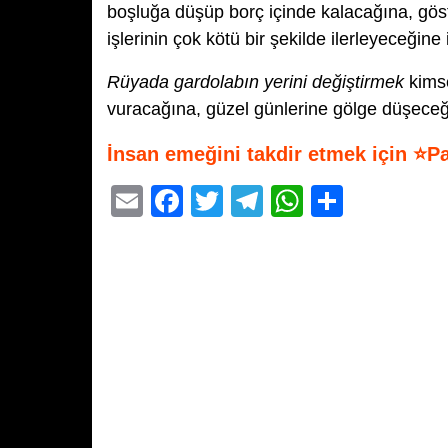
boşluğa düşüp borç içinde kalacağına, gö
işlerinin çok kötü bir şekilde ilerleyeceğine 
Rüyada gardolabın yerini değiştirmek
kimse
vuracağına, güzel günlerine gölge düşeceği
İnsan emeğini takdir etmek için ⭐P
E
F
T
T
W
S
m
a
wi
el
h
h
ail
c
tt
e
at
ar
e
er
gr
s
e
b
a
A
o
m
p
o
p
k