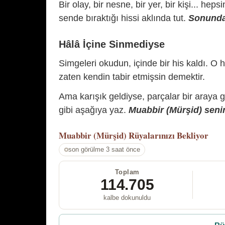
Bir olay, bir nesne, bir yer, bir kişi... hep
sende bıraktığı hissi aklında tut.
Sonunda 
Hâlâ İçine Sinmediyse
Simgeleri okudun, içinde bir his kaldı. O h
zaten kendin tabir etmişsin demektir.
Ama karışık geldiyse, parçalar bir araya 
gibi aşağıya yaz.
Muabbir (Mürşid) senin
Muabbir (Mürşid)
Rüyalarınızı Bekliyor
son görülme 3 saat önce
Toplam
114.705
kalbe dokunuldu