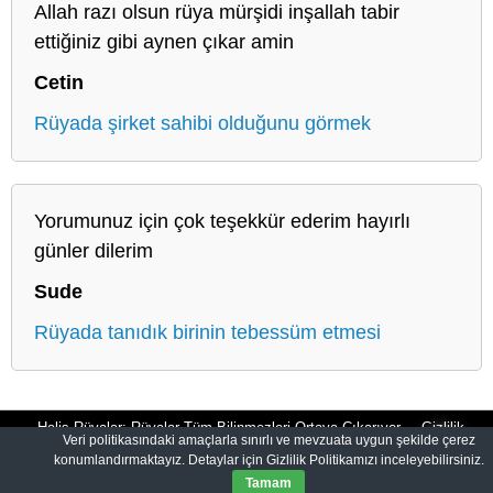
Allah razı olsun rüya mürşidi inşallah tabir
ettiğiniz gibi aynen çıkar amin
Cetin
Rüyada şirket sahibi olduğunu görmek
Yorumunuz için çok teşekkür ederim hayırlı
günler dilerim
Sude
Rüyada tanıdık birinin tebessüm etmesi
Halis Rüyalar: Rüyalar Tüm Bilinmezleri Ortaya Çıkarıyor
Gizlilik
Veri politikasındaki amaçlarla sınırlı ve mevzuata uygun şekilde çerez
konumlandırmaktayız. Detaylar için Gizlilik Politikamızı inceleyebilirsiniz.
Politikası
Tamam
© 2012-2026
HalisRuyalar.com
|
Tüm Hakları Saklıdır.