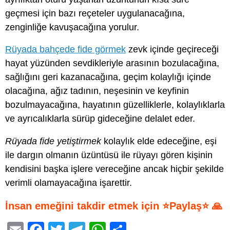
geçmesi için bazı reçeteler uygulanacağına,
zenginliğe kavuşacağına yorulur.
Rüyada bahçede fide görmek
zevk içinde geçireceği
hayat yüzünden sevdikleriyle arasının bozulacağına,
sağlığını geri kazanacağına, geçim kolaylığı içinde
olacağına, ağız tadının, neşesinin ve keyfinin
bozulmayacağına, hayatının güzelliklerle, kolaylıklarla
ve ayrıcalıklarla sürüp gideceğine delalet eder.
Rüyada fide yetiştirmek
kolaylık elde edeceğine, eşi
ile dargın olmanın üzüntüsü ile rüyayı gören kişinin
kendisini başka işlere vereceğine ancak hiçbir şekilde
verimli olamayacağına işarettir.
İnsan emeğini takdir etmek için ⭐Paylaş⭐ 🙏
E
F
T
T
W
S