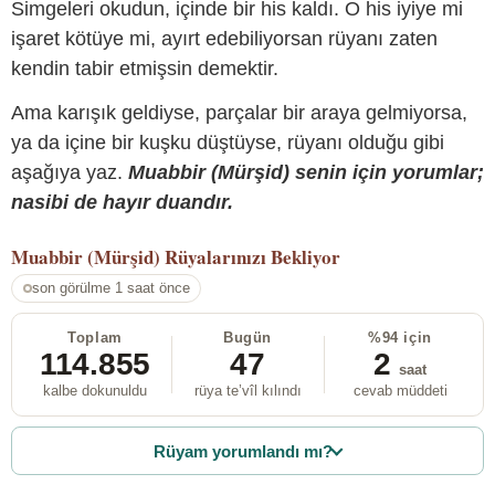
Simgeleri okudun, içinde bir his kaldı. O his iyiye mi
işaret kötüye mi, ayırt edebiliyorsan rüyanı zaten
kendin tabir etmişsin demektir.
Ama karışık geldiyse, parçalar bir araya gelmiyorsa,
ya da içine bir kuşku düştüyse, rüyanı olduğu gibi
aşağıya yaz.
Muabbir (Mürşid) senin için yorumlar;
nasibi de hayır duandır.
Muabbir (Mürşid)
Rüyalarınızı Bekliyor
son görülme 1 saat önce
Toplam
Bugün
%94 için
114.855
47
2
saat
kalbe dokunuldu
rüya te’vîl kılındı
cevab müddeti
Rüyam yorumlandı mı?