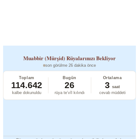
Muabbir (Mürşid)
Rüyalarınızı Bekliyor
son görülme 26 dakika önce
Toplam
Bugün
Ortalama
114.642
26
3
saat
kalbe dokunuldu
rüya te’vîl kılındı
cevab müddeti