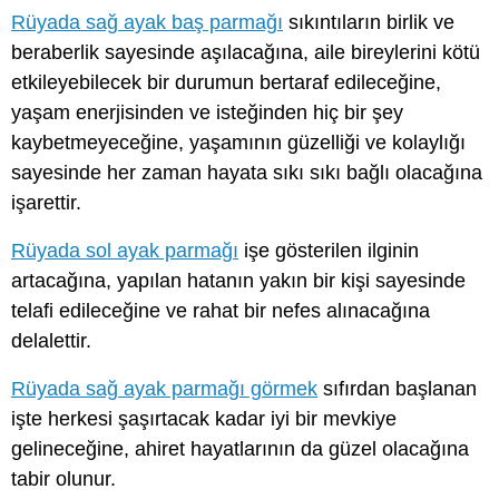
Rüyada sağ ayak baş parmağı
sıkıntıların birlik ve
beraberlik sayesinde aşılacağına, aile bireylerini kötü
etkileyebilecek bir durumun bertaraf edileceğine,
yaşam enerjisinden ve isteğinden hiç bir şey
kaybetmeyeceğine, yaşamının güzelliği ve kolaylığı
sayesinde her zaman hayata sıkı sıkı bağlı olacağına
işarettir.
Rüyada sol ayak parmağı
işe gösterilen ilginin
artacağına, yapılan hatanın yakın bir kişi sayesinde
telafi edileceğine ve rahat bir nefes alınacağına
delalettir.
Rüyada sağ ayak parmağı görmek
sıfırdan başlanan
işte herkesi şaşırtacak kadar iyi bir mevkiye
gelineceğine, ahiret hayatlarının da güzel olacağına
tabir olunur.