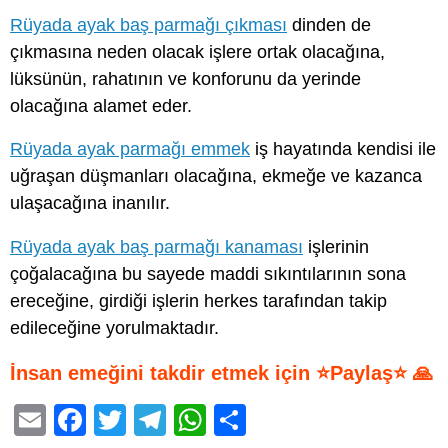
Rüyada ayak baş parmağı çıkması
dinden de
çıkmasına neden olacak işlere ortak olacağına,
lüksünün, rahatının ve konforunu da yerinde
olacağına alamet eder.
Rüyada ayak parmağı emmek
iş hayatında kendisi ile
uğraşan düşmanları olacağına, ekmeğe ve kazanca
ulaşacağına inanılır.
Rüyada ayak baş parmağı kanaması
işlerinin
çoğalacağına bu sayede maddi sıkıntılarının sona
ereceğine, girdiği işlerin herkes tarafından takip
edileceğine yorulmaktadır.
İnsan emeğini takdir etmek için ⭐Paylaş⭐ 🙏
E
F
T
T
W
S