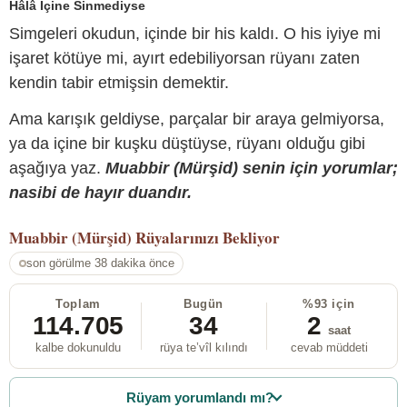
Hâlâ İçine Sinmediyse
Simgeleri okudun, içinde bir his kaldı. O his iyiye mi
işaret kötüye mi, ayırt edebiliyorsan rüyanı zaten
kendin tabir etmişsin demektir.
Ama karışık geldiyse, parçalar bir araya gelmiyorsa,
ya da içine bir kuşku düştüyse, rüyanı olduğu gibi
aşağıya yaz.
Muabbir (Mürşid) senin için yorumlar;
nasibi de hayır duandır.
Muabbir (Mürşid)
Rüyalarınızı Bekliyor
son görülme 38 dakika önce
Toplam
Bugün
%93 için
114.705
34
2
saat
kalbe dokunuldu
rüya te’vîl kılındı
cevab müddeti
Rüyam yorumlandı mı?