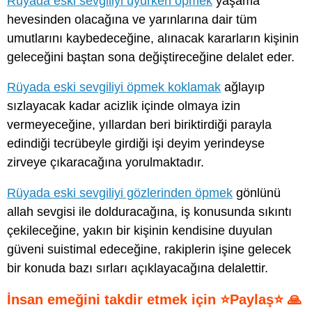
Rüyada eski sevgiliyi uyurken öpmek
yaşama
hevesinden olacağına ve yarınlarına dair tüm
umutlarını kaybedeceğine, alınacak kararların kişinin
geleceğini baştan sona değiştireceğine delalet eder.
Rüyada eski sevgiliyi öpmek koklamak
ağlayıp
sızlayacak kadar acizlik içinde olmaya izin
vermeyeceğine, yıllardan beri biriktirdiği parayla
edindiği tecrübeyle girdiği işi deyim yerindeyse
zirveye çıkaracağına yorulmaktadır.
Rüyada eski sevgiliyi gözlerinden öpmek
gönlünü
allah sevgisi ile dolduracağına, iş konusunda sıkıntı
çekileceğine, yakın bir kişinin kendisine duyulan
güveni suistimal edeceğine, rakiplerin işine gelecek
bir konuda bazı sırları açıklayacağına delalettir.
İnsan emeğini takdir etmek için ⭐Paylaş⭐ 🙏