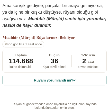
Ama karışık geldiyse, parçalar bir araya gelmiyorsa,
ya da içine bir kuşku düştüyse, rüyanı olduğu gibi
aşağıya yaz.
Muabbir (Mürşid) senin için yorumlar;
nasibi de hayır duandır.
Muabbir (Mürşid)
Rüyalarınızı Bekliyor
son görülme 1 saat önce
Toplam
Bugün
%92 için
114.668
36
2
saat
kalbe dokunuldu
rüya te’vîl kılındı
cevab müddeti
Rüyam yorumlandı mı?
Rüyanızı göndermeden önce rüyanızla en ilgili olan sayfada
bulunduğunuzdan emin olun.