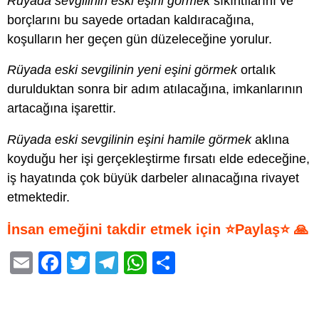
Rüyada sevgilinin eski eşini görmek
sıkıntılarını ve
borçlarını bu sayede ortadan kaldıracağına,
koşulların her geçen gün düzeleceğine yorulur.
Rüyada eski sevgilinin yeni eşini görmek
ortalık
durulduktan sonra bir adım atılacağına, imkanlarının
artacağına işarettir.
Rüyada eski sevgilinin eşini hamile görmek
aklına
koyduğu her işi gerçekleştirme fırsatı elde edeceğine,
iş hayatında çok büyük darbeler alınacağına rivayet
etmektedir.
İnsan emeğini takdir etmek için ⭐Paylaş⭐ 🙏
E
F
T
T
W
S
m
a
wi
el
h
h
ail
c
tt
e
at
ar