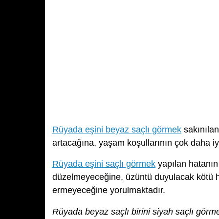
Rüyada eşini beyaz saçlı görmek
sakınılan
artacağına, yaşam koşullarının çok daha iy
Rüyada eşini saçlı görmek
yapılan hatanın 
düzelmeyeceğine, üzüntü duyulacak kötü hab
ermeyeceğine yorulmaktadır.
Rüyada beyaz saçlı birini siyah saçlı görm