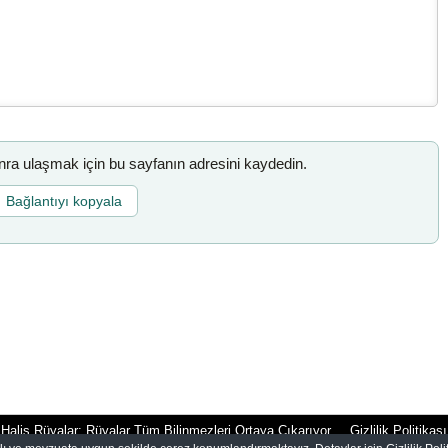
a ulaşmak için bu sayfanın adresini kaydedin.
Bağlantıyı kopyala
Halis Rüyalar: Rüyalar Tüm Bilinmezleri Ortaya Çıkarıyor
Gizlilik Politikası