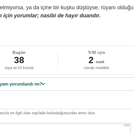
gelmiyorsa, ya da içine bir kuşku düştüyse, rüyanı olduğu
 için yorumlar; nasibi de hayır duandır.
Bugün
%92 için
38
2
saat
rüya te’vîl kılındı
cevab müddeti
yam yorumlandı mı?
ızla en ilgili olan sayfada bulunduğunuzdan emin olun.
1000