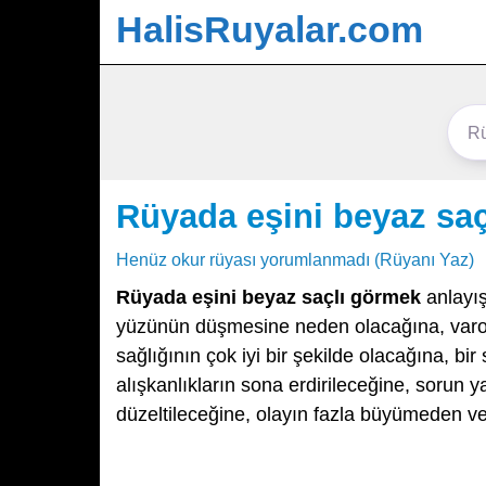
HalisRuyalar.com
Rüyada eşini beyaz sa
Henüz okur rüyası yorumlanmadı (Rüyanı Yaz)
Rüyada eşini beyaz saçlı görmek
anlayış
yüzünün düşmesine neden olacağına, varol
sağlığının çok iyi bir şekilde olacağına, bi
alışkanlıkların sona erdirileceğine, sorun ya
düzeltileceğine, olayın fazla büyümeden v