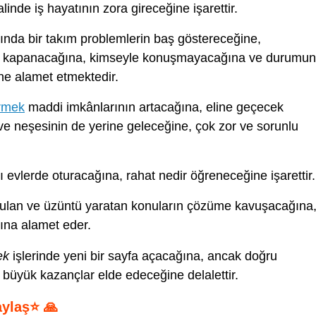
linde iş hayatının zora gireceğine işarettir.
ında bir takım problemlerin baş göstereceğine,
ine kapanacağına, kimseyle konuşmayacağına ve durumun
ne alamet etmektedir.
örmek
maddi imkânlarının artacağına, eline geçecek
ve neşesinin de yerine geleceğine, çok zor ve sorunlu
 evlerde oturacağına, rahat nedir öğreneceğine işarettir.
ulan ve üzüntü yaratan konuların çözüme kavuşacağına
ğına alamet eder.
ek
işlerinde yeni bir sayfa açacağına, ancak doğru
büyük kazançlar elde edeceğine delalettir.
aylaş⭐ 🙏