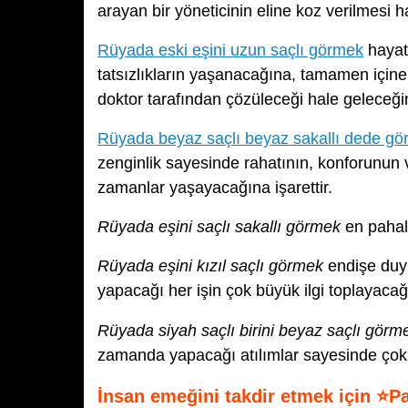
arayan bir yöneticinin eline koz verilmesi ha
Rüyada eski eşini uzun saçlı görmek
hayat
tatsızlıkların yaşanacağına, tamamen iç
doktor tarafından çözüleceği hale geleceği
Rüyada beyaz saçlı beyaz sakallı dede g
zenginlik sayesinde rahatının, konforunun 
zamanlar yaşayacağına işarettir.
Rüyada eşini saçlı sakallı görmek
en pahalı
Rüyada eşini kızıl saçlı görmek
endişe duy
yapacağı her işin çok büyük ilgi toplayaca
Rüyada siyah saçlı birini beyaz saçlı görm
zamanda yapacağı atılımlar sayesinde çok 
İnsan emeğini takdir etmek için ⭐P