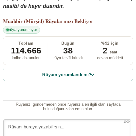
nasibi de hayır duandır.
Muabbir (Mürşid)
Rüyalarınızı Bekliyor
rüya yorumluyor
Toplam
Bugün
%92 için
114.666
38
2
saat
kalbe dokunuldu
rüya te’vîl kılındı
cevab müddeti
Rüyam yorumlandı mı?
Rüyanızı göndermeden önce rüyanızla en ilgili olan sayfada
bulunduğunuzdan emin olun.
1000