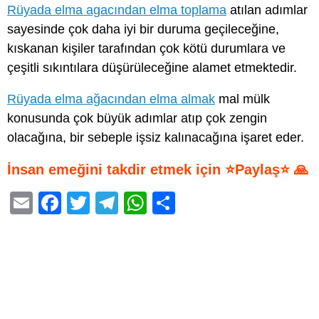
Rüyada elma agacından elma toplama
atılan adımlar
sayesinde çok daha iyi bir duruma geçileceğine,
kıskanan kişiler tarafından çok kötü durumlara ve
çeşitli sıkıntılara düşürüleceğine alamet etmektedir.
Rüyada elma ağacından elma almak
mal mülk
konusunda çok büyük adımlar atıp çok zengin
olacağına, bir sebeple işsiz kalınacağına işaret eder.
İnsan emeğini takdir etmek için ⭐Paylaş⭐ 🙏
E
F
T
T
W
S
m
a
wi
el
h
h
ail
c
tt
e
at
ar
e
er
gr
s
e
b
a
A
o
m
p