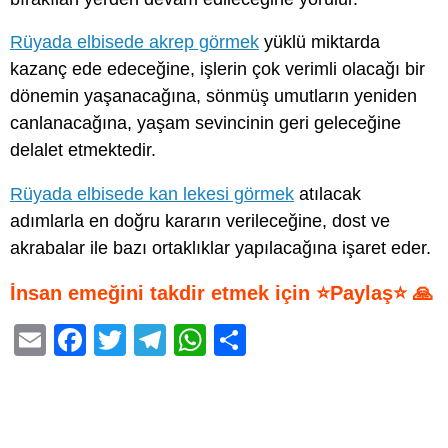
Rüyada elbisede akrep görmek
yüklü miktarda
kazanç ede edeceğine, işlerin çok verimli olacağı bir
dönemin yaşanacağına, sönmüş umutların yeniden
canlanacağına, yaşam sevincinin geri geleceğine
delalet etmektedir.
Rüyada elbisede kan lekesi görmek
atılacak
adımlarla en doğru kararın verileceğine, dost ve
akrabalar ile bazı ortaklıklar yapılacağına işaret eder.
İnsan emeğini takdir etmek için ⭐Paylaş⭐ 🙏
E
F
T
T
W
S
m
a
wi
el
h
h
ail
c
tt
e
at
ar
e
er
gr
s
e