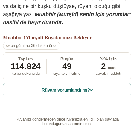
ya da içine bir kuşku düştüyse, rüyanı olduğu gibi
aşağıya yaz.
Muabbir (Mürşid) senin için yorumlar;
nasibi de hayır duandır.
Muabbir (Mürşid)
Rüyalarınızı Bekliyor
son görülme 36 dakika önce
Toplam
Bugün
%94 için
114.824
49
2
saat
kalbe dokunuldu
rüya te’vîl kılındı
cevab müddeti
Rüyam yorumlandı mı?
Rüyanızı göndermeden önce rüyanızla en ilgili olan sayfada
bulunduğunuzdan emin olun.