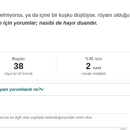
gelmiyorsa, ya da içine bir kuşku düştüyse, rüyanı olduğu
 için yorumlar; nasibi de hayır duandır.
Bugün
%92 için
38
2
saat
rüya te’vîl kılındı
cevab müddeti
yam yorumlandı mı?
ızla en ilgili olan sayfada bulunduğunuzdan emin olun.
1000