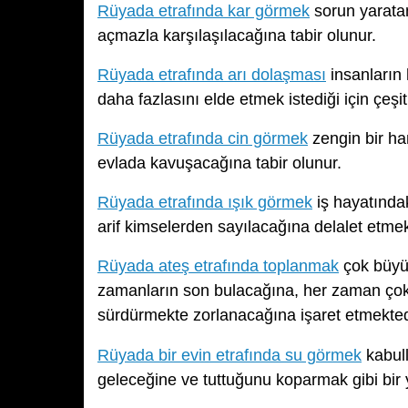
Rüyada etrafında kar görmek
sorun yaratan
açmazla karşılaşılacağına tabir olunur.
Rüyada etrafında arı dolaşması
insanların 
daha fazlasını elde etmek istediği için çeşit
Rüyada etrafında cin görmek
zengin bir ha
evlada kavuşacağına tabir olunur.
Rüyada etrafında ışık görmek
iş hayatındak
arif kimselerden sayılacağına delalet etmek
Rüyada ateş etrafında toplanmak
çok büyük
zamanların son bulacağına, her zaman çok
sürdürmekte zorlanacağına işaret etmekted
Rüyada bir evin etrafında su görmek
kabul
geleceğine ve tuttuğunu koparmak gibi bir y