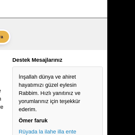
ra
Destek Mesajlarınız
İnşallah dünya ve ahiret
hayatımızı güzel eylesin
e
Rabbim. Hızlı yanıtınız ve
n
yorumlarınız için teşekkür
ve
ederim.
Ömer faruk
Rüyada la ilahe illa ente