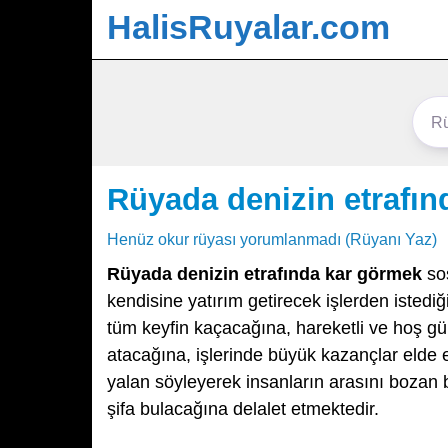
HalisRuyalar.com
Rüyada denizin etrafı
Henüz okur rüyası yorumlanmadı (Rüyanı Yaz)
Rüyada denizin etrafında kar görmek
sos
kendisine yatırım getirecek işlerden iste
tüm keyfin kaçacağına, hareketli ve hoş g
atacağına, işlerinde büyük kazançlar elde e
yalan söyleyerek insanların arasını bozan b
şifa bulacağına delalet etmektedir.