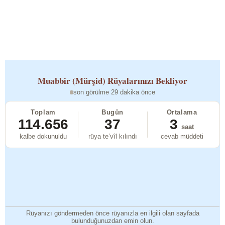
Muabbir (Mürşid)
Rüyalarınızı Bekliyor
son görülme 29 dakika önce
Toplam
Bugün
Ortalama
114.656
37
3
saat
kalbe dokunuldu
rüya te’vîl kılındı
cevab müddeti
Rüyanızı göndermeden önce rüyanızla en ilgili olan sayfada
bulunduğunuzdan emin olun.