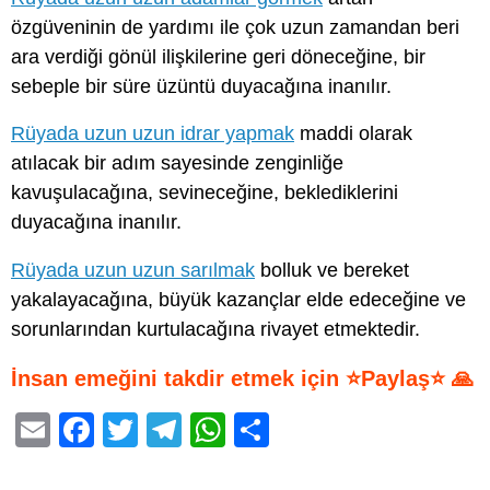
özgüveninin de yardımı ile çok uzun zamandan beri
ara verdiği gönül ilişkilerine geri döneceğine, bir
sebeple bir süre üzüntü duyacağına inanılır.
Rüyada uzun uzun idrar yapmak
maddi olarak
atılacak bir adım sayesinde zenginliğe
kavuşulacağına, sevineceğine, beklediklerini
duyacağına inanılır.
Rüyada uzun uzun sarılmak
bolluk ve bereket
yakalayacağına, büyük kazançlar elde edeceğine ve
sorunlarından kurtulacağına rivayet etmektedir.
İnsan emeğini takdir etmek için ⭐Paylaş⭐ 🙏
E
F
T
T
W
S
m
a
wi
el
h
h