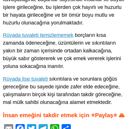
işlere girileceğine, bu işlerden çok hayırlı ve huzurlu
bir hayata girileceğine ve bir ömür boyu mutlu ve
huzurlu olunacağına yorulmaktadır.
Rüyada tuvaleti temizlememek
borçların kısa
zamanda ödeneceğine, üzüntülerin ve sıkıntıların
yakın bir zaman içerisinde ortadan kalkacağına,
büyük sabır göstererek ve çok emek vererek işlerini
yoluna sokacağına inanılır.
Rüyada lise tuvaleti
sıkıntılara ve sorunlara göğüs
gereceğine bu sayede işinde zafer elde edeceğine,
çalışmaların birçok kişi tarafından takdir göreceğine,
mal mülk sahibi olunacağına alamet etmektedir.
İnsan emeğini takdir etmek için ⭐Paylaş⭐ 🙏
E
F
T
T
W
S