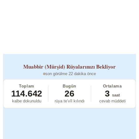
Muabbir (Mürşid)
Rüyalarınızı Bekliyor
son görülme 22 dakika önce
Toplam
Bugün
Ortalama
114.642
26
3
saat
kalbe dokunuldu
rüya te’vîl kılındı
cevab müddeti