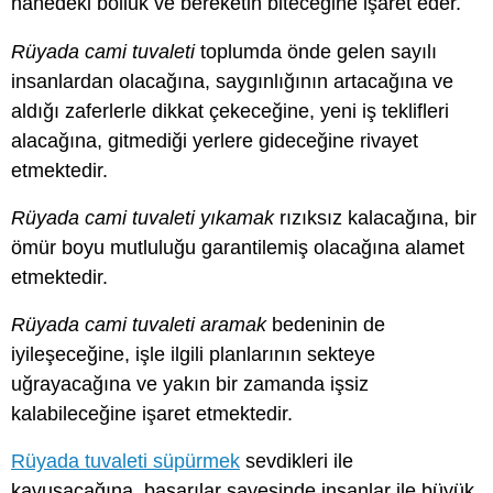
hanedeki bolluk ve bereketin biteceğine işaret eder.
Rüyada cami tuvaleti
toplumda önde gelen sayılı
insanlardan olacağına, saygınlığının artacağına ve
aldığı zaferlerle dikkat çekeceğine, yeni iş teklifleri
alacağına, gitmediği yerlere gideceğine rivayet
etmektedir.
Rüyada cami tuvaleti yıkamak
rızıksız kalacağına, bir
ömür boyu mutluluğu garantilemiş olacağına alamet
etmektedir.
Rüyada cami tuvaleti aramak
bedeninin de
iyileşeceğine, işle ilgili planlarının sekteye
uğrayacağına ve yakın bir zamanda işsiz
kalabileceğine işaret etmektedir.
Rüyada tuvaleti süpürmek
sevdikleri ile
kavuşacağına, başarılar sayesinde insanlar ile büyük