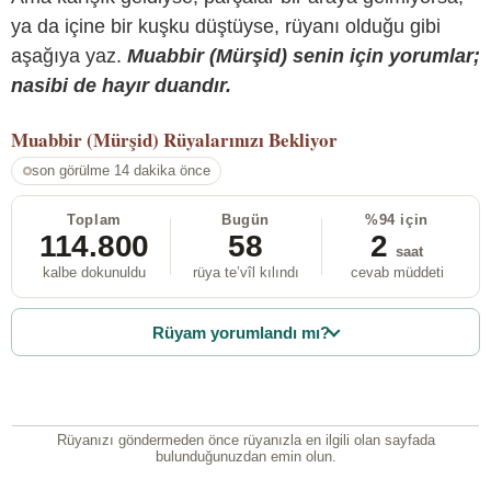
ya da içine bir kuşku düştüyse, rüyanı olduğu gibi
aşağıya yaz.
Muabbir (Mürşid) senin için yorumlar;
nasibi de hayır duandır.
Muabbir (Mürşid)
Rüyalarınızı Bekliyor
son görülme 14 dakika önce
Toplam
Bugün
%94 için
114.800
58
2
saat
kalbe dokunuldu
rüya te’vîl kılındı
cevab müddeti
Rüyam yorumlandı mı?
Rüyanızı göndermeden önce rüyanızla en ilgili olan sayfada
bulunduğunuzdan emin olun.