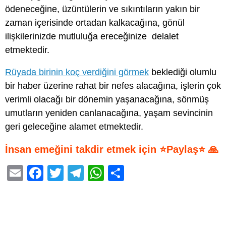
ödeneceğine, üzüntülerin ve sıkıntıların yakın bir
zaman içerisinde ortadan kalkacağına, gönül
ilişkilerinizde mutluluğa ereceğinize delalet
etmektedir.
Rüyada birinin koç verdiğini görmek
beklediği olumlu
bir haber üzerine rahat bir nefes alacağına, işlerin çok
verimli olacağı bir dönemin yaşanacağına, sönmüş
umutların yeniden canlanacağına, yaşam sevincinin
geri geleceğine alamet etmektedir.
İnsan emeğini takdir etmek için ⭐Paylaş⭐ 🙏
E
F
T
T
W
S
m
a
wi
el
h
h
ail
c
tt
e
at
ar
e
er
gr
s
e