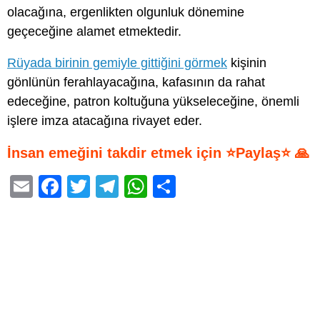
olacağına, ergenlikten olgunluk dönemine
geçeceğine alamet etmektedir.
Rüyada birinin gemiyle gittiğini görmek
kişinin
gönlünün ferahlayacağına, kafasının da rahat
edeceğine, patron koltuğuna yükseleceğine, önemli
işlere imza atacağına rivayet eder.
İnsan emeğini takdir etmek için ⭐Paylaş⭐ 🙏
E
F
T
T
W
S
m
a
wi
el
h
h
ail
c
tt
e
at
ar
e
er
gr
s
e
b
a
A
o
m
p