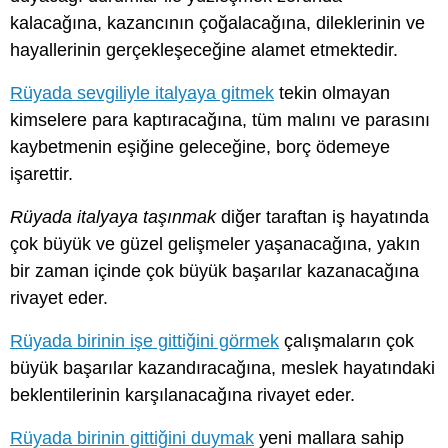
kalacağına, kazancının çoğalacağına, dileklerinin ve
hayallerinin gerçekleşeceğine alamet etmektedir.
Rüyada sevgiliyle italyaya gitmek
tekin olmayan
kimselere para kaptıracağına, tüm malını ve parasını
kaybetmenin eşiğine geleceğine, borç ödemeye
işarettir.
Rüyada italyaya taşınmak
diğer taraftan iş hayatında
çok büyük ve güzel gelişmeler yaşanacağına, yakın
bir zaman içinde çok büyük başarılar kazanacağına
rivayet eder.
Rüyada birinin işe gittiğini görmek
çalışmaların çok
büyük başarılar kazandıracağına, meslek hayatındaki
beklentilerinin karşılanacağına rivayet eder.
Rüyada birinin gittiğini duymak
yeni mallara sahip