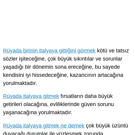
Rüyada birinin italyaya gittiğini görmek
kötü ve tatsız
sözler işiteceğine, çok büyük sıkıntılar ve sorunlar
yaşadığı bir dönemin sona ereceğine, bu sayede
kendisini iyi hissedeceğine, kazancının artacağına
yorulmaktadır.
Rüyada italyaya gitmek
fırsatların daha büyük
getirileri olacağına, evliliklerinde güven sorunu
yaşanacağına yorulmaktadır.
Rüyada italyaya gitmek ne demek
çok büyük üzüntü
duyacağı durumlar ile yüzleşmek zorunda