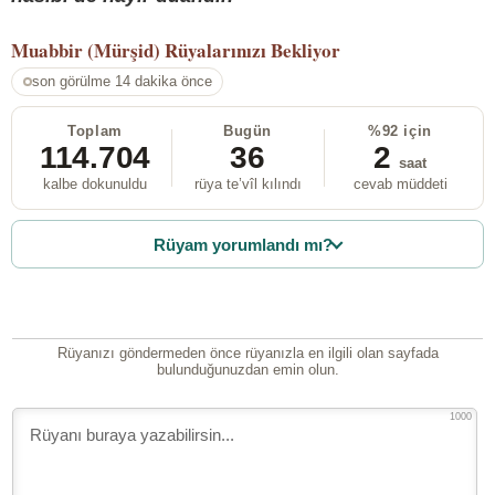
Muabbir (Mürşid)
Rüyalarınızı Bekliyor
son görülme 14 dakika önce
Toplam
Bugün
%92 için
114.704
36
2
saat
kalbe dokunuldu
rüya te’vîl kılındı
cevab müddeti
Rüyam yorumlandı mı?
Rüyanızı göndermeden önce rüyanızla en ilgili olan sayfada
bulunduğunuzdan emin olun.
1000