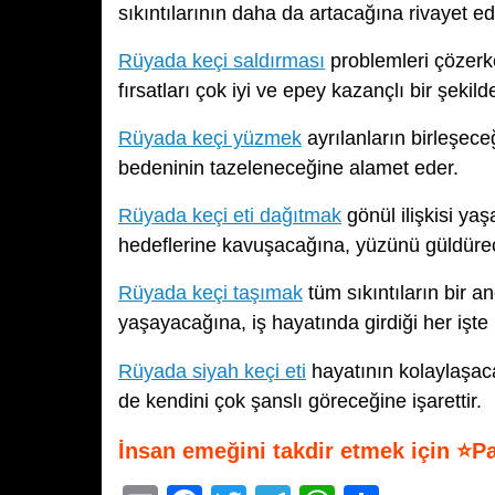
sıkıntılarının daha da artacağına rivayet ed
Rüyada keçi saldırması
problemleri çözerke
fırsatları çok iyi ve epey kazançlı bir şeki
Rüyada keçi yüzmek
ayrılanların birleşe
bedeninin tazeleneceğine alamet eder.
Rüyada keçi eti dağıtmak
gönül ilişkisi yaşa
hedeflerine kavuşacağına, yüzünü güldürece
Rüyada keçi taşımak
tüm sıkıntıların bir a
yaşayacağına, iş hayatında girdiği her işt
Rüyada siyah keçi eti
hayatının kolaylaşacağ
de kendini çok şanslı göreceğine işarettir.
İnsan emeğini takdir etmek için ⭐P