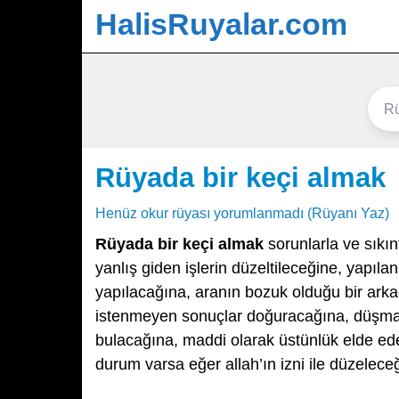
HalisRuyalar.com
Rüyada bir keçi almak
Henüz okur rüyası yorumlanmadı (Rüyanı Yaz)
Rüyada bir keçi almak
sorunlarla ve sıkı
yanlış giden işlerin düzeltileceğine, yapılan
yapılacağına, aranın bozuk olduğu bir arka
istenmeyen sonuçlar doğuracağına, düşmanlı
bulacağına, maddi olarak üstünlük elde ed
durum varsa eğer allah’ın izni ile düzelece