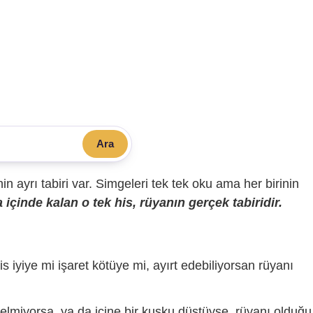
Ara
sinin ayrı tabiri var. Simgeleri tek tek oku ama her birinin
içinde kalan o tek his, rüyanın gerçek tabiridir.
is iyiye mi işaret kötüye mi, ayırt edebiliyorsan rüyanı
gelmiyorsa, ya da içine bir kuşku düştüyse, rüyanı olduğu