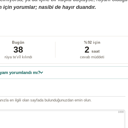
 için yorumlar; nasibi de hayır duandır.
Bugün
%92 için
38
2
saat
rüya te’vîl kılındı
cevab müddeti
yam yorumlandı mı?
ızla en ilgili olan sayfada bulunduğunuzdan emin olun.
1000