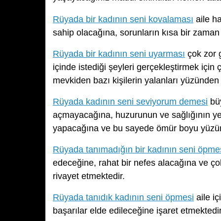
Rüyada bir kadının seni kovalaması
aile ha
sahip olacağına, sorunların kısa bir zaman
Rüyada bir kadının seni uyarması
çok zor 
içinde istediği şeyleri gerçekleştirmek içi
mevkiden bazı kişilerin yalanları yüzünden a
Rüyada kadının seni seviyorum demesi
büy
açmayacağına, huzurunun ve sağlığının yer
yapacağına ve bu sayede ömür boyu yüzünü
Rüyada tanımadığın bir kadının seni öpme
edeceğine, rahat bir nefes alacağına ve ç
rivayet etmektedir.
Rüyada tanıdık kadının seni öpmesi
aile i
başarılar elde edileceğine işaret etmektedir