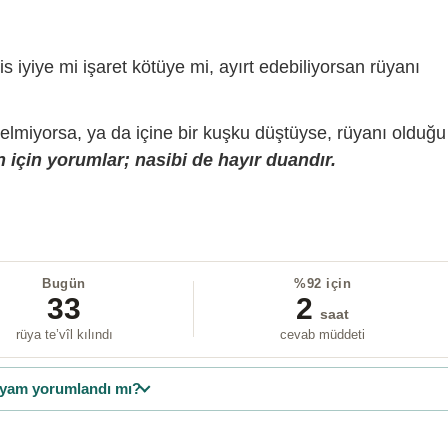
is iyiye mi işaret kötüye mi, ayırt edebiliyorsan rüyanı
gelmiyorsa, ya da içine bir kuşku düştüyse, rüyanı olduğu
 için yorumlar; nasibi de hayır duandır.
Bugün
%92 için
33
2
saat
rüya te’vîl kılındı
cevab müddeti
yam yorumlandı mı?