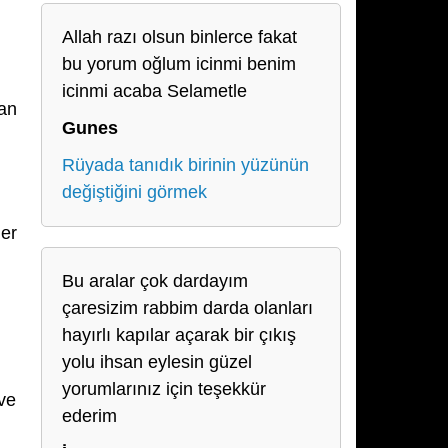
Allah razı olsun binlerce fakat
bu yorum oğlum icinmi benim
icinmi acaba Selametle
man
Gunes
Rüyada tanıdık birinin yüzünün
değiştiğini görmek
ler
Bu aralar çok dardayım
çaresizim rabbim darda olanları
hayırlı kapılar açarak bir çıkış
yolu ihsan eylesin güzel
yorumlarınız için teşekkür
ve
ederim