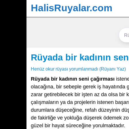
HalisRuyalar.com
Rüyada bir kadının sen
Henüz okur rüyası yorumlanmadı (Rüyanı Yaz)
Rüyada bir kadının seni çağırması
isten
olacağına, bir sebeple gerek iş hayatında 
zarar getirebilecek bir işten az da olsa bi
çalışmaların ya da projelerin istenen başar
durumlara düşeceğine, refah düzeyinin düş
de fakirliğe ve yokluğa düşerek ödemek zo
güzel bir hayat süreceğine yorulmaktadır.