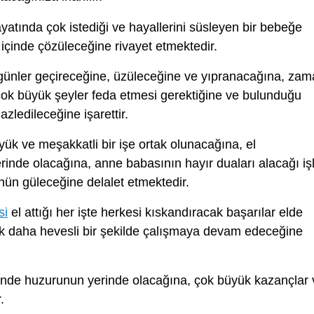
yatında çok istediği ve hayallerini süsleyen bir bebeğe
 içinde çözüleceğine rivayet etmektedir.
günler geçireceğine, üzüleceğine ve yıpranacağına, za
n çok büyük şeyler feda etmesi gerektiğine ve bulunduğu
zledileceğine işarettir.
ük ve meşakkatli bir işe ortak olunacağına, el
inde olacağına, anne babasının hayır duaları alacağı iş
n güleceğine delalet etmektedir.
si
el attığı her işte herkesi kıskandıracak başarılar elde
ok daha hevesli bir şekilde çalışmaya devam edeceğine
çinde huzurunun yerinde olacağına, çok büyük kazançlar 
.