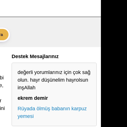
ra
Destek Mesajlarınız
değerli yorumlarınız için çok sağ
bi
olun. hayr düşünelim hayrolsun
e,
inşAllah
ekrem demir
r
ini
Rüyada ölmüş babanın karpuz
yemesi