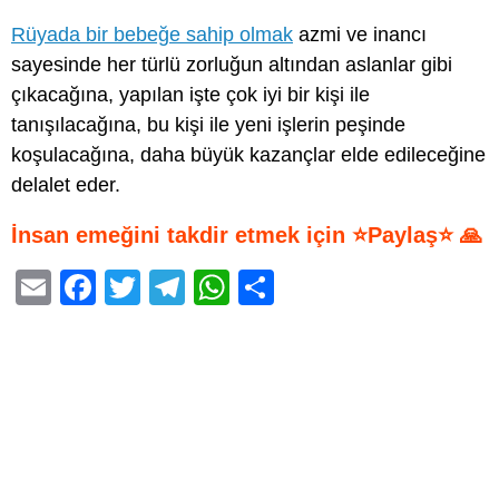
Rüyada bir bebeğe sahip olmak
azmi ve inancı
sayesinde her türlü zorluğun altından aslanlar gibi
çıkacağına, yapılan işte çok iyi bir kişi ile
tanışılacağına, bu kişi ile yeni işlerin peşinde
koşulacağına, daha büyük kazançlar elde edileceğine
delalet eder.
İnsan emeğini takdir etmek için ⭐Paylaş⭐ 🙏
E
F
T
T
W
S
m
a
wi
el
h
h
ail
c
tt
e
at
ar
e
er
gr
s
e
b
a
A
o
m
p