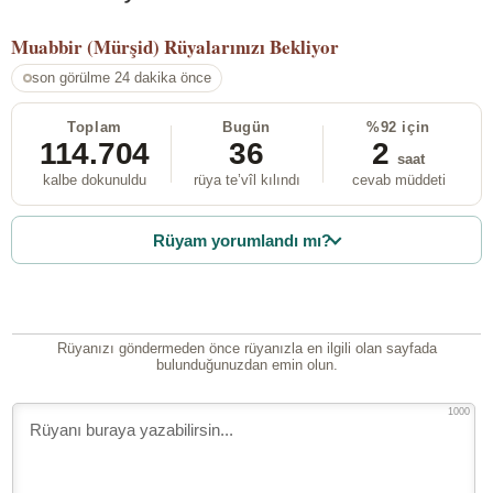
Muabbir (Mürşid)
Rüyalarınızı Bekliyor
son görülme 24 dakika önce
Toplam
Bugün
%92 için
114.704
36
2
saat
kalbe dokunuldu
rüya te’vîl kılındı
cevab müddeti
Rüyam yorumlandı mı?
Rüyanızı göndermeden önce rüyanızla en ilgili olan sayfada
bulunduğunuzdan emin olun.
1000