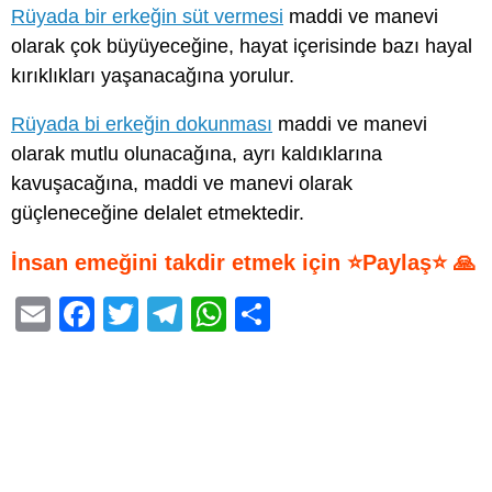
Rüyada bir erkeğin süt vermesi
maddi ve manevi
olarak çok büyüyeceğine, hayat içerisinde bazı hayal
kırıklıkları yaşanacağına yorulur.
Rüyada bi erkeğin dokunması
maddi ve manevi
olarak mutlu olunacağına, ayrı kaldıklarına
kavuşacağına, maddi ve manevi olarak
güçleneceğine delalet etmektedir.
İnsan emeğini takdir etmek için ⭐Paylaş⭐ 🙏
E
F
T
T
W
S
m
a
wi
el
h
h
ail
c
tt
e
at
ar
e
er
gr
s
e
b
a
A
o
m
p