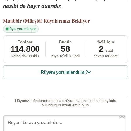
nasibi de hayır duandır.
Muabbir (Mürşid)
Rüyalarınızı Bekliyor
rüya yorumluyor
Toplam
Bugün
%94 için
114.800
58
2
saat
kalbe dokunuldu
rüya te’vîl kılındı
cevab müddeti
Rüyam yorumlandı mı?
Rüyanızı göndermeden önce rüyanızla en ilgili olan sayfada
bulunduğunuzdan emin olun.
1000