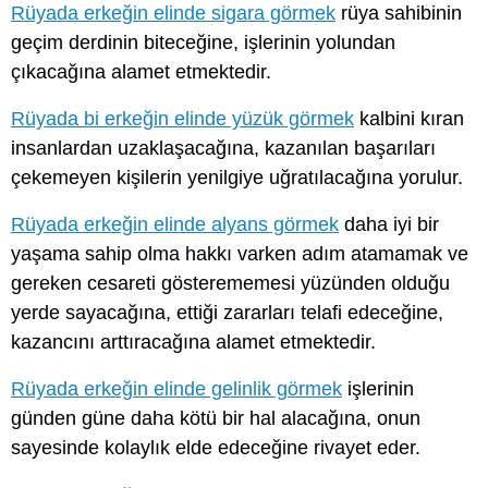
Rüyada erkeğin elinde sigara görmek
rüya sahibinin
geçim derdinin biteceğine, işlerinin yolundan
çıkacağına alamet etmektedir.
Rüyada bi erkeğin elinde yüzük görmek
kalbini kıran
insanlardan uzaklaşacağına, kazanılan başarıları
çekemeyen kişilerin yenilgiye uğratılacağına yorulur.
Rüyada erkeğin elinde alyans görmek
daha iyi bir
yaşama sahip olma hakkı varken adım atamamak ve
gereken cesareti gösterememesi yüzünden olduğu
yerde sayacağına, ettiği zararları telafi edeceğine,
kazancını arttıracağına alamet etmektedir.
Rüyada erkeğin elinde gelinlik görmek
işlerinin
günden güne daha kötü bir hal alacağına, onun
sayesinde kolaylık elde edeceğine rivayet eder.