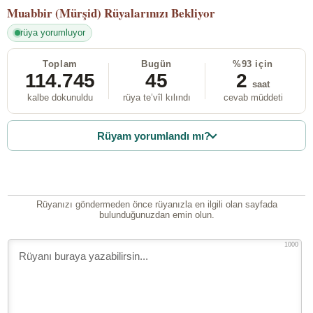
Muabbir (Mürşid)
Rüyalarınızı Bekliyor
rüya yorumluyor
Toplam
Bugün
%93 için
114.745
45
2
saat
kalbe dokunuldu
rüya te’vîl kılındı
cevab müddeti
Rüyam yorumlandı mı?
Rüyanızı göndermeden önce rüyanızla en ilgili olan sayfada
bulunduğunuzdan emin olun.
1000