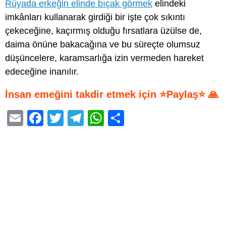
Rüyada erkeğin elinde bıçak görmek
elindeki
imkânları kullanarak girdiği bir işte çok sıkıntı
çekeceğine, kaçırmış olduğu fırsatlara üzülse de,
daima önüne bakacağına ve bu süreçte olumsuz
düşüncelere, karamsarlığa izin vermeden hareket
edeceğine inanılır.
İnsan emeğini takdir etmek için ⭐Paylaş⭐ 🙏
E
F
T
T
W
S
m
a
wi
el
h
h
ail
c
tt
e
at
ar
e
er
gr
s
e
b
a
A
o
m
p
o
p