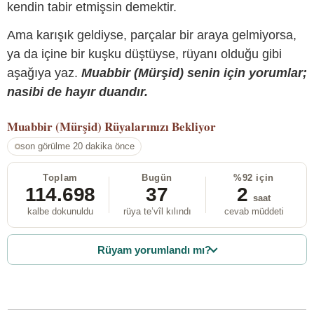
kendin tabir etmişsin demektir.
Ama karışık geldiyse, parçalar bir araya gelmiyorsa,
ya da içine bir kuşku düştüyse, rüyanı olduğu gibi
aşağıya yaz.
Muabbir (Mürşid) senin için yorumlar;
nasibi de hayır duandır.
Muabbir (Mürşid)
Rüyalarınızı Bekliyor
son görülme 20 dakika önce
Toplam
Bugün
%92 için
114.698
37
2
saat
kalbe dokunuldu
rüya te’vîl kılındı
cevab müddeti
Rüyam yorumlandı mı?