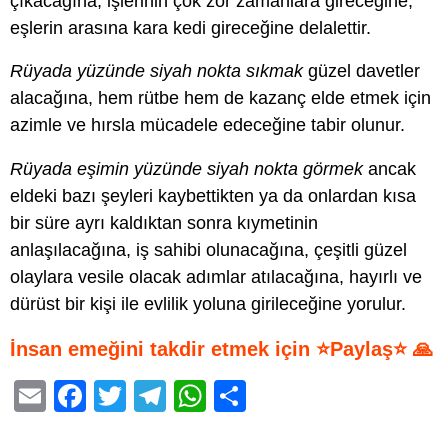
çıkacağına, işlerinin çok zor zamanlara gireceğine,
eşlerin arasına kara kedi gireceğine delalettir.
Rüyada yüzünde siyah nokta sıkmak
güzel davetler
alacağına, hem rütbe hem de kazanç elde etmek için
azimle ve hırsla mücadele edeceğine tabir olunur.
Rüyada eşimin yüzünde siyah nokta görmek
ancak
eldeki bazı şeyleri kaybettikten ya da onlardan kısa
bir süre ayrı kaldıktan sonra kıymetinin
anlaşılacağına, iş sahibi olunacağına, çeşitli güzel
olaylara vesile olacak adımlar atılacağına, hayırlı ve
dürüst bir kişi ile evlilik yoluna girileceğine yorulur.
İnsan emeğini takdir etmek için ⭐Paylaş⭐ 🙏
E
F
T
T
W
S
m
a
wi
el
h
h