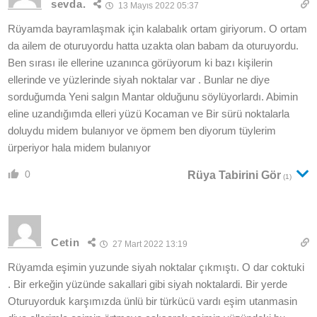
sevda.
13 Mayıs 2022 05:37
Rüyamda bayramlaşmak için kalabalık ortam giriyorum. O ortam
da ailem de oturuyordu hatta uzakta olan babam da oturuyordu.
Ben sırası ile ellerine uzanınca görüyorum ki bazı kişilerin
ellerinde ve yüzlerinde siyah noktalar var . Bunlar ne diye
sorduğumda Yeni salgın Mantar olduğunu söylüyorlardı. Abimin
eline uzandığımda elleri yüzü Kocaman ve Bir sürü noktalarla
doluydu midem bulanıyor ve öpmem ben diyorum tüylerim
ürperiyor hala midem bulanıyor
0
Rüya Tabirini Gör
(1)
Cetin
27 Mart 2022 13:19
Rüyamda eşimin yuzunde siyah noktalar çıkmıştı. O dar coktuki
. Bir erkeğin yüzünde sakallari gibi siyah noktalardi. Bir yerde
Oturuyorduk karşımızda ünlü bir türkücü vardı eşim utanmasin