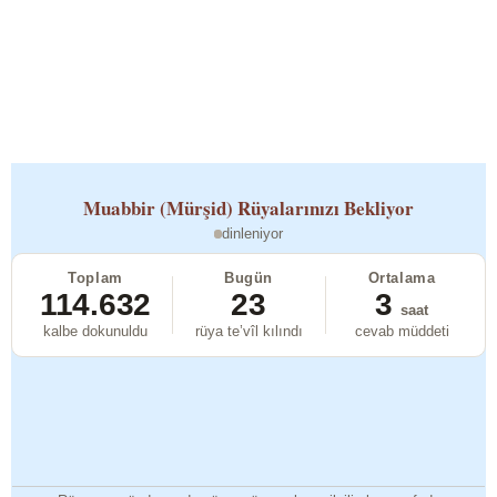
Muabbir (Mürşid)
Rüyalarınızı Bekliyor
dinleniyor
Toplam
Bugün
Ortalama
114.632
23
3
saat
kalbe dokunuldu
rüya te’vîl kılındı
cevab müddeti