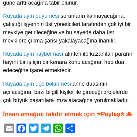
güne arttıracağına tabir olunur.
Rüyada ayın büyümesi
sorunların kalmayacağına,
çalıştığı işyerinin üst yöneticileri tarafından çok iyi bir
mevkiye getirileceğine ve bu sayede daha üst
mevkilere çıkma şansı yakalayacağına inanılır.
Rüyada ayın kaybolması
alınteri ile kazanılan paranın
hayırlı bir iş için bir kenara konulacağına, hep dua
edeceğine işaret etmektedir.
Rüyada ayın üçe bölünmesi
anne duasının
açılacağına, bazı bilgili kişiler ile gireceği projelerde
çok büyük başarılara imza atacağına yorulmaktadır.
İnsan emeğini takdir etmek için ⭐Paylaş⭐ 🙏
E
F
T
T
W
S