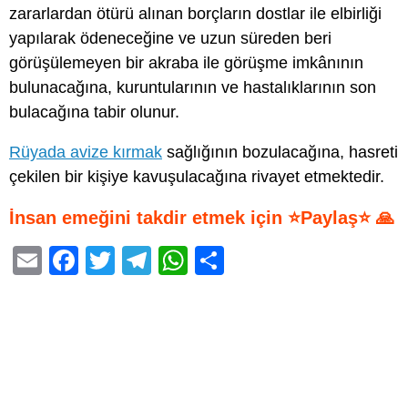
zararlardan ötürü alınan borçların dostlar ile elbirliği
yapılarak ödeneceğine ve uzun süreden beri
görüşülemeyen bir akraba ile görüşme imkânının
bulunacağına, kuruntularının ve hastalıklarının son
bulacağına tabir olunur.
Rüyada avize kırmak
sağlığının bozulacağına, hasreti
çekilen bir kişiye kavuşulacağına rivayet etmektedir.
İnsan emeğini takdir etmek için ⭐Paylaş⭐ 🙏
E
F
T
T
W
S
m
a
wi
el
h
h
ail
c
tt
e
at
ar
e
er
gr
s
e
b
a
A
o
m
p