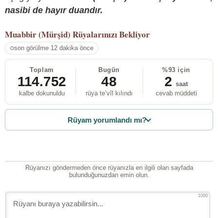
nasibi de hayır duandır.
Muabbir (Mürşid)
Rüyalarınızı Bekliyor
son görülme 12 dakika önce
Toplam
Bugün
%93 için
114.752
48
2
saat
kalbe dokunuldu
rüya te’vîl kılındı
cevab müddeti
Rüyam yorumlandı mı?
Rüyanızı göndermeden önce rüyanızla en ilgili olan sayfada
bulunduğunuzdan emin olun.
1000