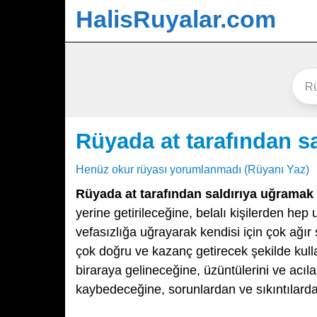
HalisRuyalar.com
Rüyada at tarafından s
Henüz okur rüyası yorumlanmadı (Rüyanı Yaz)
Rüyada at tarafından saldırıya uğramak
yerine getirileceğine, belalı kişilerden h
vefasızlığa uğrayarak kendisi için çok ağır
çok doğru ve kazanç getirecek şekilde kulla
biraraya gelineceğine, üzüntülerini ve acıla
kaybedeceğine, sorunlardan ve sıkıntılard