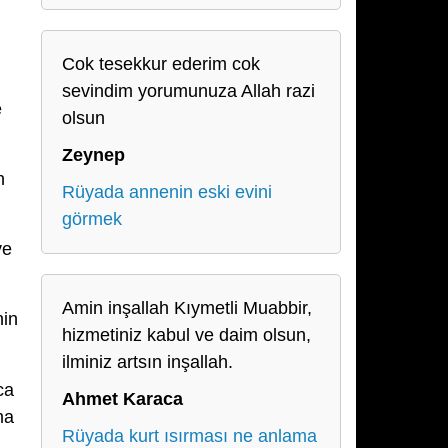
Cok tesekkur ederim cok
sevindim yorumunuza Allah razi
e
olsun
Zeynep
n
Rüyada annenin eski evini
görmek
ve
Amin inşallah Kıymetli Muabbir,
nin
hizmetiniz kabul ve daim olsun,
ilminiz artsın inşallah.
ca
Ahmet Karaca
ma
Rüyada kurt ısırması ne anlama