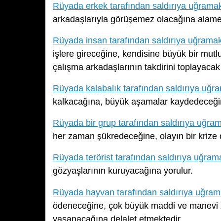
Rüyada erkek tarafından saldırıya uğrama
arkadaşlarıyla görüşemez olacağına alame
Rüyada insan tarafından saldırıya uğrama
işlere gireceğine, kendisine büyük bir mutl
çalışma arkadaşlarının takdirini toplayacak
Rüyada kalabalık tarafından saldırıya uğr
kalkacağına, büyük aşamalar kaydedeceğine
Rüyada bir grup tarafından saldırıya uğra
her zaman şükredeceğine, olayın bir kriz
Rüyada terörist tarafından saldırıya uğram
gözyaşlarının kuruyacağına yorulur.
Rüyada hayvan tarafından saldırıya uğra
ödeneceğine, çok büyük maddi ve manevi zar
yaşanacağına delalet etmektedir.