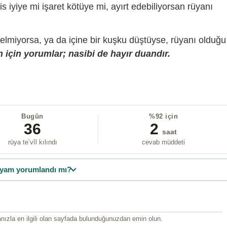
is iyiye mi işaret kötüye mi, ayırt edebiliyorsan rüyanı
gelmiyorsa, ya da içine bir kuşku düştüyse, rüyanı olduğu
 için yorumlar; nasibi de hayır duandır.
Bugün
%92 için
36
2
saat
rüya te’vîl kılındı
cevab müddeti
yam yorumlandı mı?
ızla en ilgili olan sayfada bulunduğunuzdan emin olun.