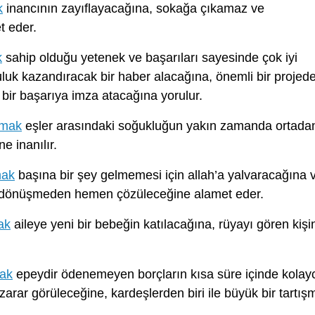
k
inancının zayıflayacağına, sokağa çıkamaz ve
t eder.
k
sahip olduğu yetenek ve başarıları sayesinde çok iyi
uluk kazandıracak bir haber alacağına, önemli bir projed
 bir başarıya imza atacağına yorulur.
amak
eşler arasındaki soğukluğun yakın zamanda ortada
 inanılır.
mak
başına bir şey gelmemesi için allah’a yalvaracağına 
e dönüşmeden hemen çözüleceğine alamet eder.
ak
aileye yeni bir bebeğin katılacağına, rüyayı gören kişi
mak
epeydir ödenemeyen borçların kısa süre içinde kolay
ar görüleceğine, kardeşlerden biri ile büyük bir tartış