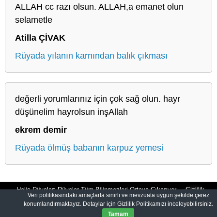
ALLAH cc razı olsun. ALLAH,a emanet olun
selametle
Atilla ÇİVAK
Rüyada yılanın karnından balık çıkması
değerli yorumlarınız için çok sağ olun. hayr
düşünelim hayrolsun inşAllah
ekrem demir
Rüyada ölmüş babanın karpuz yemesi
Halis Rüyalar: Rüyalar Tüm Bilinmezleri Ortaya Çıkarıyor
Gizlilik
Veri politikasındaki amaçlarla sınırlı ve mevzuata uygun şekilde çerez
konumlandırmaktayız. Detaylar için Gizlilik Politikamızı inceleyebilirsiniz.
Politikası
Tamam
© 2012-2026
HalisRuyalar.com
|
Tüm Hakları Saklıdır.