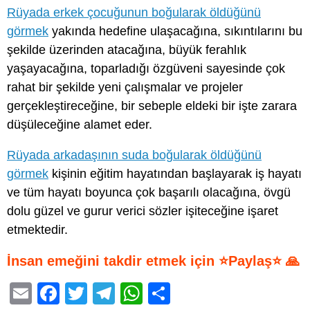
Rüyada erkek çocuğunun boğularak öldüğünü
görmek
yakında hedefine ulaşacağına, sıkıntılarını bu
şekilde üzerinden atacağına, büyük ferahlık
yaşayacağına, toparladığı özgüveni sayesinde çok
rahat bir şekilde yeni çalışmalar ve projeler
gerçekleştireceğine, bir sebeple eldeki bir işte zarara
düşüleceğine alamet eder.
Rüyada arkadaşının suda boğularak öldüğünü
görmek
kişinin eğitim hayatından başlayarak iş hayatı
ve tüm hayatı boyunca çok başarılı olacağına, övgü
dolu güzel ve gurur verici sözler işiteceğine işaret
etmektedir.
İnsan emeğini takdir etmek için ⭐Paylaş⭐ 🙏
E
F
T
T
W
S