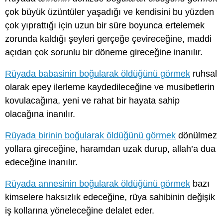
çok büyük üzüntüler yaşadığı ve kendisini bu yüzden
çok yıprattığı için uzun bir süre boyunca ertelemek
zorunda kaldığı şeyleri gerçeğe çevireceğine, maddi
açıdan çok sorunlu bir döneme gireceğine inanılır.
Rüyada babasinin boğularak öldüğünü görmek
ruhsal
olarak epey ilerleme kaydedileceğine ve musibetlerin
kovulacağına, yeni ve rahat bir hayata sahip
olacağına inanılır.
Rüyada birinin boğularak öldüğünü görmek
dönülmez
yollara gireceğine, haramdan uzak durup, allah’a dua
edeceğine inanılır.
Rüyada annesinin boğularak öldüğünü görmek
bazı
kimselere haksızlık edeceğine, rüya sahibinin değişik
iş kollarına yöneleceğine delalet eder.