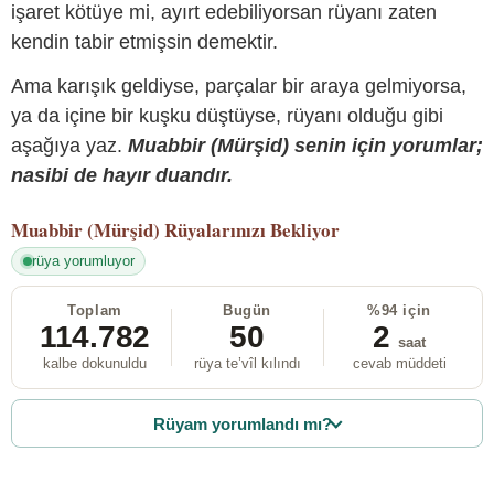
işaret kötüye mi, ayırt edebiliyorsan rüyanı zaten
kendin tabir etmişsin demektir.
Ama karışık geldiyse, parçalar bir araya gelmiyorsa,
ya da içine bir kuşku düştüyse, rüyanı olduğu gibi
aşağıya yaz.
Muabbir (Mürşid) senin için yorumlar;
nasibi de hayır duandır.
Muabbir (Mürşid)
Rüyalarınızı Bekliyor
rüya yorumluyor
Toplam
Bugün
%94 için
114.782
50
2
saat
kalbe dokunuldu
rüya te’vîl kılındı
cevab müddeti
Rüyam yorumlandı mı?