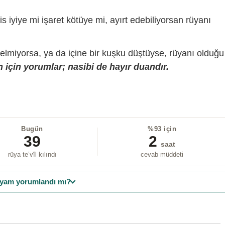
is iyiye mi işaret kötüye mi, ayırt edebiliyorsan rüyanı
gelmiyorsa, ya da içine bir kuşku düştüyse, rüyanı olduğu
 için yorumlar; nasibi de hayır duandır.
Bugün
%93 için
39
2
saat
rüya te’vîl kılındı
cevab müddeti
yam yorumlandı mı?