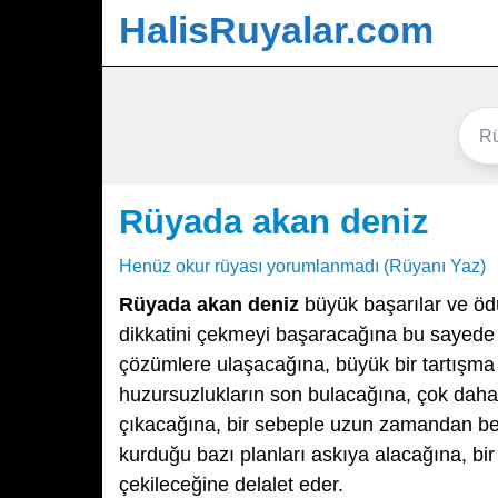
HalisRuyalar.com
Rüyada akan deniz
Henüz okur rüyası yorumlanmadı (Rüyanı Yaz)
Rüyada akan deniz
büyük başarılar ve ödü
dikkatini çekmeyi başaracağına bu sayede i
çözümlere ulaşacağına, büyük bir tartışm
huzursuzlukların son bulacağına, çok daha 
çıkacağına, bir sebeple uzun zamandan be
kurduğu bazı planları askıya alacağına, bi
çekileceğine delalet eder.