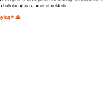
la hallolacağına alamet etmektedir.
aylaş⭐ 🙏