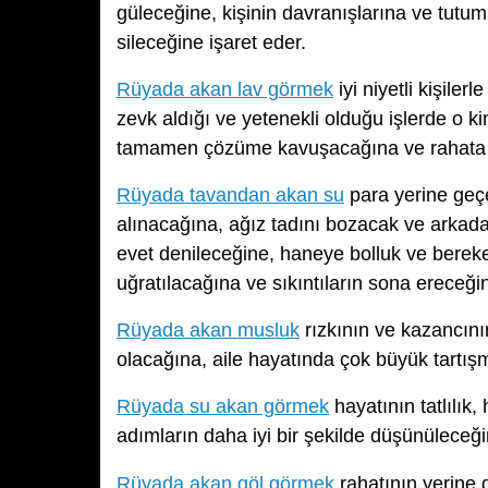
güleceğine, kişinin davranışlarına ve tutu
sileceğine işaret eder.
Rüyada akan lav görmek
iyi niyetli kişiler
zevk aldığı ve yetenekli olduğu işlerde o ki
tamamen çözüme kavuşacağına ve rahata er
Rüyada tavandan akan su
para yerine geçe
alınacağına, ağız tadını bozacak ve arkada
evet denileceğine, haneye bolluk ve bereket
uğratılacağına ve sıkıntıların sona ereceğin
Rüyada akan musluk
rızkının ve kazancının
olacağına, aile hayatında çok büyük tartış
Rüyada su akan görmek
hayatının tatlılık,
adımların daha iyi bir şekilde düşünüleceğ
Rüyada akan göl görmek
rahatının yerine 