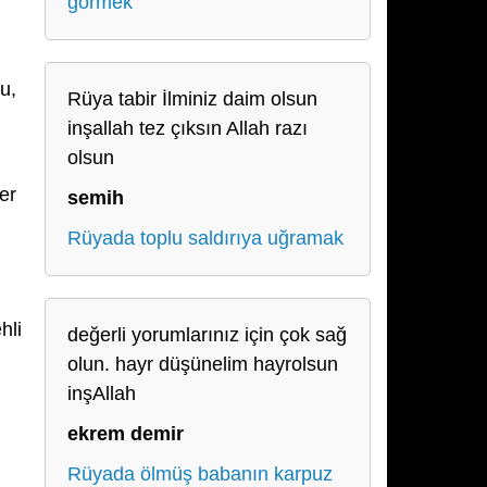
görmek
ğu,
Rüya tabir İlminiz daim olsun
inşallah tez çıksın Allah razı
olsun
er
semih
Rüyada toplu saldırıya uğramak
hli
değerli yorumlarınız için çok sağ
olun. hayr düşünelim hayrolsun
inşAllah
ekrem demir
Rüyada ölmüş babanın karpuz