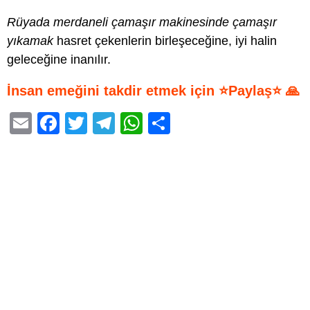
Rüyada merdaneli çamaşır makinesinde çamaşır
yıkamak
hasret çekenlerin birleşeceğine, iyi halin
geleceğine inanılır.
İnsan emeğini takdir etmek için ⭐Paylaş⭐ 🙏
E
F
T
T
W
S
m
a
wi
el
h
h
ail
c
tt
e
at
ar
e
er
gr
s
e
b
a
A
o
m
p
o
p
k