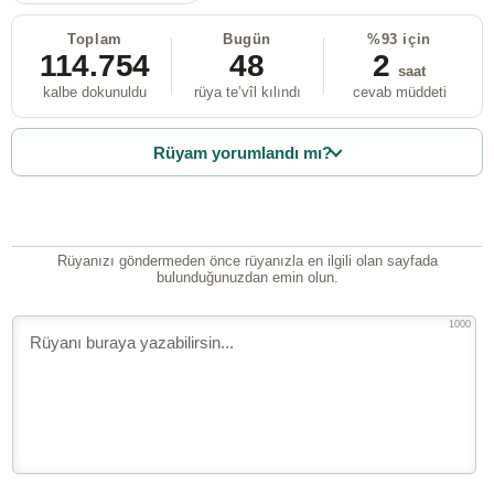
Toplam
Bugün
%93 için
114.754
48
2
saat
kalbe dokunuldu
rüya te’vîl kılındı
cevab müddeti
Rüyam yorumlandı mı?
Rüyanızı göndermeden önce rüyanızla en ilgili olan sayfada
bulunduğunuzdan emin olun.
1000