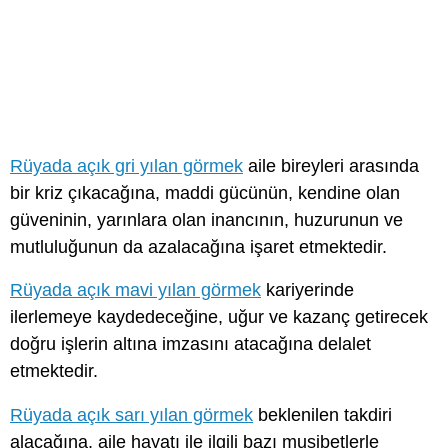
Rüyada açık gri yılan görmek
aile bireyleri arasında
bir kriz çıkacağına, maddi gücünün, kendine olan
güveninin, yarınlara olan inancının, huzurunun ve
mutluluğunun da azalacağına işaret etmektedir.
Rüyada açık mavi yılan görmek
kariyerinde
ilerlemeye kaydedeceğine, uğur ve kazanç getirecek
doğru işlerin altına imzasını atacağına delalet
etmektedir.
Rüyada açık sarı yılan görmek
beklenilen takdiri
alacağına, aile hayatı ile ilgili bazı musibetlerle