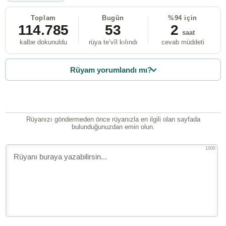
Toplam
Bugün
%94 için
114.785
53
2
saat
kalbe dokunuldu
rüya te’vîl kılındı
cevab müddeti
Rüyam yorumlandı mı?
Rüyanızı göndermeden önce rüyanızla en ilgili olan sayfada
bulunduğunuzdan emin olun.
1000