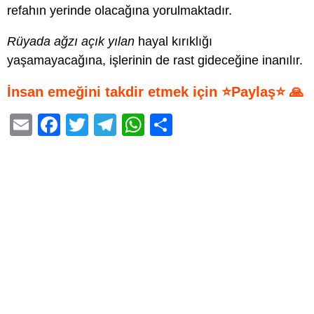
refahın yerinde olacağına yorulmaktadır.
Rüyada ağzı açık yılan
hayal kırıklığı
yaşamayacağına, işlerinin de rast gideceğine inanılır.
İnsan emeğini takdir etmek için ⭐Paylaş⭐ 🙏
E
F
T
T
W
S
m
a
wi
el
h
h
ail
c
tt
e
at
ar
e
er
gr
s
e
b
a
A
o
m
p
o
p
k