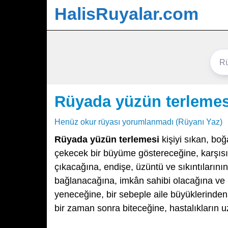
HalisRuyalar.com
Rüyada yüzün terlemes
Henüz okur rüyası yorumlanmadı (Rüyanı Yaz)
Rüyada yüzün terlemesi
kişiyi sıkan, bo
çekecek bir büyüme göstereceğine, karşısına
çıkacağına, endişe, üzüntü ve sıkıntılarını
bağlanacağına, imkân sahibi olacağına ve i
yeneceğine, bir sebeple aile büyüklerinden 
bir zaman sonra biteceğine, hastalıkların 