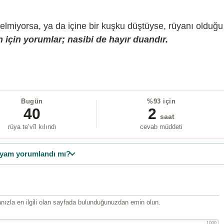
gelmiyorsa, ya da içine bir kuşku düştüyse, rüyanı olduğu
 için yorumlar; nasibi de hayır duandır.
Bugün
%93 için
40
2
saat
rüya te’vîl kılındı
cevab müddeti
yam yorumlandı mı?
ızla en ilgili olan sayfada bulunduğunuzdan emin olun.
1000