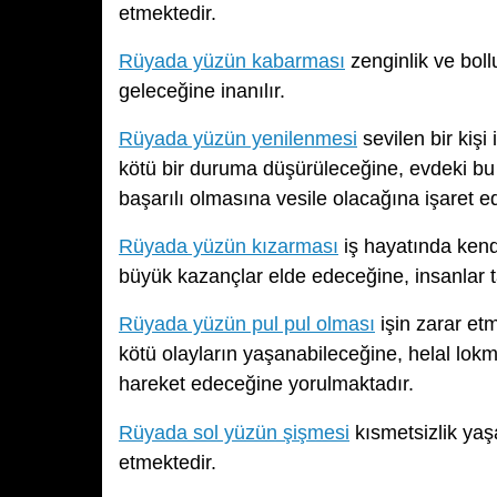
etmektedir.
Rüyada yüzün kabarması
zenginlik ve boll
geleceğine inanılır.
Rüyada yüzün yenilenmesi
sevilen bir kişi
kötü bir duruma düşürüleceğine, evdeki bu
başarılı olmasına vesile olacağına işaret e
Rüyada yüzün kızarması
iş hayatında kendi
büyük kazançlar elde edeceğine, insanlar tar
Rüyada yüzün pul pul olması
işin zarar et
kötü olayların yaşanabileceğine, helal lok
hareket edeceğine yorulmaktadır.
Rüyada sol yüzün şişmesi
kısmetsizlik ya
etmektedir.