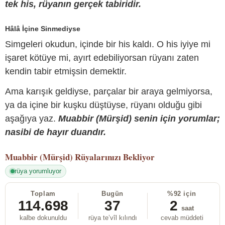
tek his, rüyanın gerçek tabiridir.
Hâlâ İçine Sinmediyse
Simgeleri okudun, içinde bir his kaldı. O his iyiye mi
işaret kötüye mi, ayırt edebiliyorsan rüyanı zaten
kendin tabir etmişsin demektir.
Ama karışık geldiyse, parçalar bir araya gelmiyorsa,
ya da içine bir kuşku düştüyse, rüyanı olduğu gibi
aşağıya yaz.
Muabbir (Mürşid) senin için yorumlar;
nasibi de hayır duandır.
Muabbir (Mürşid)
Rüyalarınızı Bekliyor
rüya yorumluyor
Toplam
Bugün
%92 için
114.698
37
2
saat
kalbe dokunuldu
rüya te’vîl kılındı
cevab müddeti