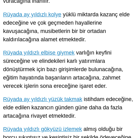
vuracağına inanılır.
Rüyada ay yıldızlı kolye
yüklü miktarda kazanç elde
edeceğine ve çok geçmeden hayallerine
kavuşacağına, musibetlerin bir bir ortadan
kaldırılacağına alamet etmektedir.
Rüyada yıldızlı elbise giymek
varlığın keyfini
süreceğine ve elindekileri karlı yatırımlara
dönüştürmek için bazı girişimlerde bulunacağına,
eğitim hayatında başarıların artacağına, zahmet
verecek işlerin sona ereceğine işaret eder.
Rüyada ay yıldızlı yüzük takmak
istihdam edeceğine,
elde edilen kazancın günden güne daha da fazla
artacağına rivayet etmektedir.
Rüyada yıldızlı gökyüzü izlemek
almış olduğu bir
borcu sıkıntısız ve kesintisiz bir şekilde ödeyeceğine