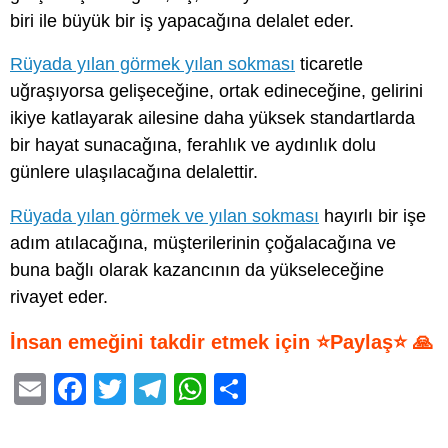
biri ile büyük bir iş yapacağına delalet eder.
Rüyada yılan görmek yılan sokması
ticaretle
uğraşıyorsa gelişeceğine, ortak edineceğine, gelirini
ikiye katlayarak ailesine daha yüksek standartlarda
bir hayat sunacağına, ferahlık ve aydınlık dolu
günlere ulaşılacağına delalettir.
Rüyada yılan görmek ve yılan sokması
hayırlı bir işe
adım atılacağına, müşterilerinin çoğalacağına ve
buna bağlı olarak kazancının da yükseleceğine
rivayet eder.
İnsan emeğini takdir etmek için ⭐Paylaş⭐ 🙏
E
F
T
T
W
S
m
a
wi
el
h
h