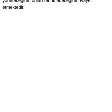
yöneteceğine, onları tebrik edeceğine rivayet
etmektedir.