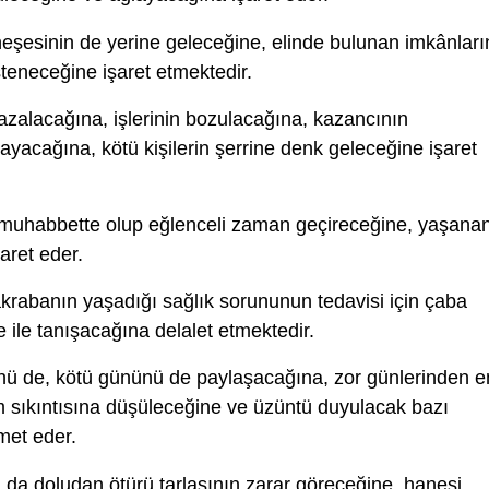
şesinin de yerine geleceğine, elinde bulunan imkânları
steneceğine işaret etmektedir.
azalacağına, işlerinin bozulacağına, kazancının
rayacağına, kötü kişilerin şerrine denk geleceğine işaret
 muhabbette olup eğlenceli zaman geçireceğine, yaşana
şaret eder.
akrabanın yaşadığı sağlık sorununun tedavisi için çaba
 ile tanışacağına delalet etmektedir.
nü de, kötü gününü de paylaşacağına, zor günlerinden e
m sıkıntısına düşüleceğine ve üzüntü duyulacak bazı
met eder.
 da doludan ötürü tarlasının zarar göreceğine, hanesi