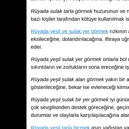
Rüyada sulak tarla görmek
huzurunun ve ne
bazı kişiler tarafından kötüye kullanılmak i
Rüyada yeşil ve sulak yer görmek
rızkının 
eksileceğine, dolandırılacağına, iftiraya uğ
eder.
Rüyada yeşil sulak yer görmek
onlarla bol
sıkıntıların ve zorlukların sona ereceğine i
Rüyada yeşil sulak alan görmek
yakın bir 
gösterileceğine, bekar ise evleneceği kimse
Rüyada yeşil sulak bir yer görmek
iyi günü
çok sevgilisinden destek göreceğine, geçi
durumlar ve olaylarla karşılaşılacağına ala
Rüyada yeşil tarla biçmek
aşırı yağıştan ya