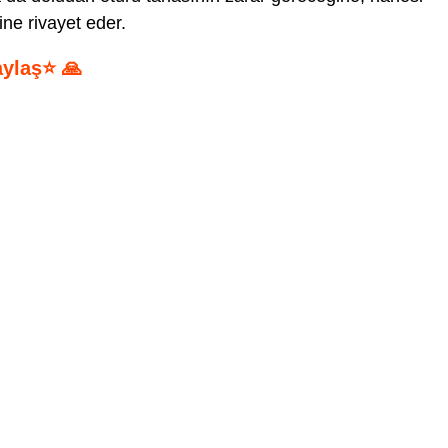
ine rivayet eder.
aylaş⭐ 🙏