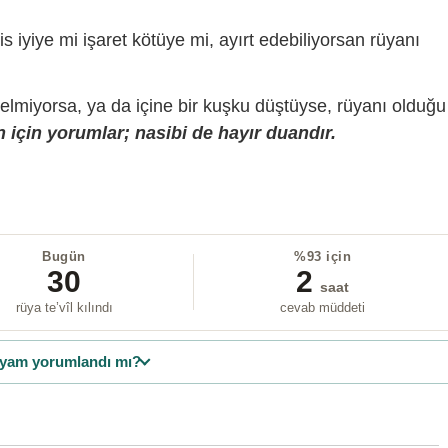
is iyiye mi işaret kötüye mi, ayırt edebiliyorsan rüyanı
gelmiyorsa, ya da içine bir kuşku düştüyse, rüyanı olduğu
 için yorumlar; nasibi de hayır duandır.
Bugün
%93 için
30
2
saat
rüya te’vîl kılındı
cevab müddeti
yam yorumlandı mı?