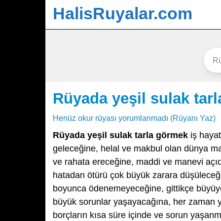
HalisRuyalar.com
Rüyada yeşil sulak tar
Henüz okur rüyası yorumlanmadı (Rüyanı Yaz)
Rüyada yeşil sulak tarla görmek
iş hayat
geleceğine, helal ve makbul olan dünya ma
ve rahata ereceğine, maddi ve manevi açıdan
hatadan ötürü çok büyük zarara düşüleceği
boyunca ödenemeyeceğine, gittikçe büyüye
büyük sorunlar yaşayacağına, her zaman yepy
borçların kısa süre içinde ve sorun yaşan