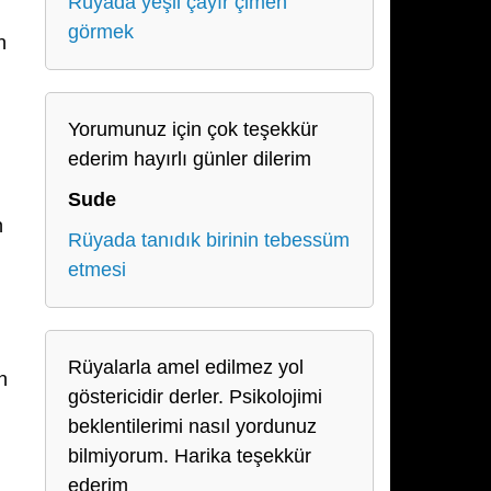
Rüyada yeşil çayır çimen
görmek
n
Yorumunuz için çok teşekkür
ederim hayırlı günler dilerim
Sude
n
Rüyada tanıdık birinin tebessüm
etmesi
Rüyalarla amel edilmez yol
n
göstericidir derler. Psikolojimi
beklentilerimi nasıl yordunuz
bilmiyorum. Harika teşekkür
ederim