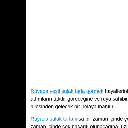
Rüyada yeşil sulak tarla görmek
hayallerini
adımların takdir göreceğine ve rüya sahibi
ailesinden gelecek bir belaya inanılır.
Rüyada sulak tarla
kısa bir zaman içinde ço
zaman içinde çok başarılı olunacağına, üz