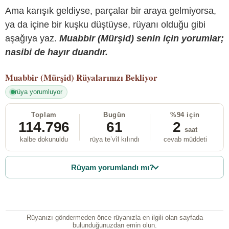
Ama karışık geldiyse, parçalar bir araya gelmiyorsa,
ya da içine bir kuşku düştüyse, rüyanı olduğu gibi
aşağıya yaz.
Muabbir (Mürşid) senin için yorumlar;
nasibi de hayır duandır.
Muabbir (Mürşid)
Rüyalarınızı Bekliyor
rüya yorumluyor
Toplam
Bugün
%94 için
114.796
61
2
saat
kalbe dokunuldu
rüya te’vîl kılındı
cevab müddeti
Rüyam yorumlandı mı?
Rüyanızı göndermeden önce rüyanızla en ilgili olan sayfada
bulunduğunuzdan emin olun.