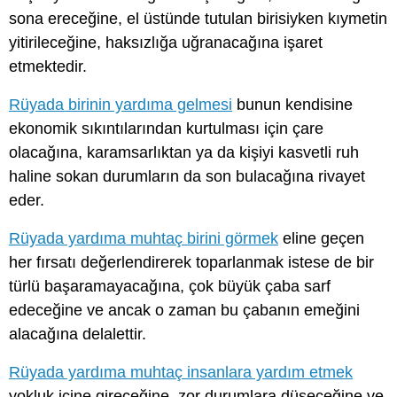
sona ereceğine, el üstünde tutulan birisiyken kıymetin
yitirileceğine, haksızlığa uğranacağına işaret
etmektedir.
Rüyada birinin yardıma gelmesi
bunun kendisine
ekonomik sıkıntılarından kurtulması için çare
olacağına, karamsarlıktan ya da kişiyi kasvetli ruh
haline sokan durumların da son bulacağına rivayet
eder.
Rüyada yardıma muhtaç birini görmek
eline geçen
her fırsatı değerlendirerek toparlanmak istese de bir
türlü başaramayacağına, çok büyük çaba sarf
edeceğine ve ancak o zaman bu çabanın emeğini
alacağına delalettir.
Rüyada yardıma muhtaç insanlara yardım etmek
yokluk içine gireceğine, zor durumlara düşeceğine ve