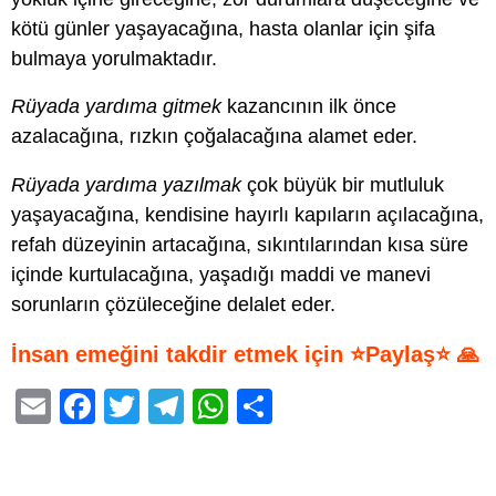
kötü günler yaşayacağına, hasta olanlar için şifa
bulmaya yorulmaktadır.
Rüyada yardıma gitmek
kazancının ilk önce
azalacağına, rızkın çoğalacağına alamet eder.
Rüyada yardıma yazılmak
çok büyük bir mutluluk
yaşayacağına, kendisine hayırlı kapıların açılacağına,
refah düzeyinin artacağına, sıkıntılarından kısa süre
içinde kurtulacağına, yaşadığı maddi ve manevi
sorunların çözüleceğine delalet eder.
İnsan emeğini takdir etmek için ⭐Paylaş⭐ 🙏
E
F
T
T
W
S
m
a
wi
el
h
h
ail
c
tt
e
at
ar