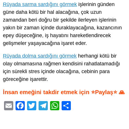
Rüyada sarma sardığını görmek
işlerinin günden
güne daha kötü bir hal alacağına, çok uzun
zamandan beri doğru bir şekilde ilerleyen işlerinin
yakın bir zaman içinde duraklayacağına, kazancının
epey düşeceğine, iş hayatını hareketlendirecek
gelişmeler yaşayacağına işaret eder.
Rüyada dolma sardığını görmek
herhangi kötü bir
olay olmamasına rağmen kendisini rahatlatamadığı
için sürekli stres içinde olacağına, cebinin para
göreceğine işarettir.
İnsan emeğini takdir etmek için ⭐Paylaş⭐ 🙏
E
F
T
T
W
S
m
a
wi
el
h
h
ail
c
tt
e
at
ar