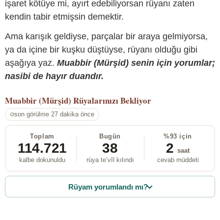
işaret kötüye mi, ayırt edebiliyorsan rüyanı zaten
kendin tabir etmişsin demektir.
Ama karışık geldiyse, parçalar bir araya gelmiyorsa,
ya da içine bir kuşku düştüyse, rüyanı olduğu gibi
aşağıya yaz.
Muabbir (Mürşid) senin için yorumlar;
nasibi de hayır duandır.
Muabbir (Mürşid)
Rüyalarınızı Bekliyor
son görülme 27 dakika önce
Toplam
Bugün
%93 için
114.721
38
2
saat
kalbe dokunuldu
rüya te’vîl kılındı
cevab müddeti
Rüyam yorumlandı mı?