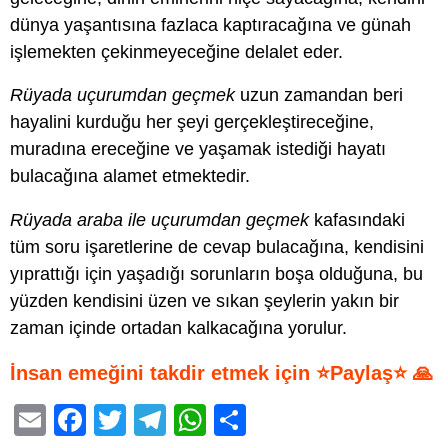
dünya yaşantısına fazlaca kaptıracağına ve günah
işlemekten çekinmeyeceğine delalet eder.
Rüyada uçurumdan geçmek
uzun zamandan beri
hayalini kurduğu her şeyi gerçekleştireceğine,
muradına ereceğine ve yaşamak istediği hayatı
bulacağına alamet etmektedir.
Rüyada araba ile uçurumdan geçmek
kafasındaki
tüm soru işaretlerine de cevap bulacağına, kendisini
yıprattığı için yaşadığı sorunların boşa olduğuna, bu
yüzden kendisini üzen ve sıkan şeylerin yakın bir
zaman içinde ortadan kalkacağına yorulur.
İnsan emeğini takdir etmek için ⭐Paylaş⭐ 🙏
E
F
T
T
W
S