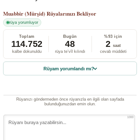
Muabbir (Mürşid)
Rüyalarınızı Bekliyor
rüya yorumluyor
Toplam
Bugün
%93 için
114.752
48
2
saat
kalbe dokunuldu
rüya te’vîl kılındı
cevab müddeti
Rüyam yorumlandı mı?
Rüyanızı göndermeden önce rüyanızla en ilgili olan sayfada
bulunduğunuzdan emin olun.
1000