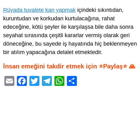
Rüyada tuvalete kan yapmak
içindeki sıkıntıdan,
kuruntudan ve korkudan kurtulacağına, rahat
edeceğine, kötü şeyler ile karşılaşsa bile daha sonra
seyahat sırasında çeşitli kararlar vermiş olarak geri
döneceğine, bu sayede iş hayatında hiç beklenmeyen
bir atılım yapacağına delalet etmektedir.
İnsan emeğini takdir etmek için ⭐Paylaş⭐ 🙏
E
F
T
T
W
S
m
a
wi
el
h
h
ail
c
tt
e
at
ar
e
er
gr
s
e
b
a
A
o
m
p