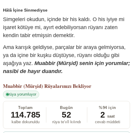
Hâlâ İçine Sinmediyse
Simgeleri okudun, içinde bir his kaldı. O his iyiye mi
işaret kötüye mi, ayırt edebiliyorsan rüyanı zaten
kendin tabir etmişsin demektir.
Ama karışık geldiyse, parçalar bir araya gelmiyorsa,
ya da içine bir kuşku düştüyse, rüyanı olduğu gibi
aşağıya yaz.
Muabbir (Mürşid) senin için yorumlar;
nasibi de hayır duandır.
Muabbir (Mürşid)
Rüyalarınızı Bekliyor
rüya yorumluyor
Toplam
Bugün
%94 için
114.785
52
2
saat
kalbe dokunuldu
rüya te’vîl kılındı
cevab müddeti