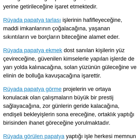
yerine getirileceğine işaret etmektedir.
Rüyada papatya tarlası
işlerinin hafifleyeceğine,
maddi imkanlarının çoğalacağına, yaşanan
sıkıntıların ve borçların biteceğine alamet eder.
Rüyada papatya ekmek
dost sanılan kişilerin yüz
çevireceğine, güvenilen kimselerle yapılan işlerde de
yarı yolda kalınacağına, solan yüzünün güleceğine ve
elinin de bolluğa kavuşacağına işarettir.
Rüyada papatya görme
projelerin ve ortaya
konulacak olan çalışmaların büyük bir prestij
sağlayacağına, zor günlerin geride kalacağına,
endişeli bekleyişlerin sona ereceğine, ortaklık yaptığı
birisinden ihanet göreceğine yorulmaktadır.
Rüyada görülen papatya
yaptığı işle herkesi memnun