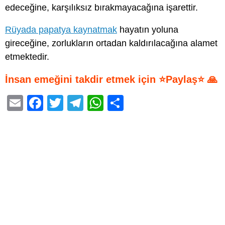
edeceğine, karşılıksız bırakmayacağına işarettir.
Rüyada papatya kaynatmak
hayatın yoluna
gireceğine, zorlukların ortadan kaldırılacağına alamet
etmektedir.
İnsan emeğini takdir etmek için ⭐Paylaş⭐ 🙏
E
F
T
T
W
S
m
a
wi
el
h
h
ail
c
tt
e
at
ar
e
er
gr
s
e
b
a
A
o
m
p
o
p
k