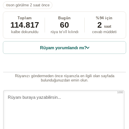
son görülme 2 saat önce
Toplam
Bugün
%94 için
114.817
60
2
saat
kalbe dokunuldu
rüya te’vîl kılındı
cevab müddeti
Rüyam yorumlandı mı?
Rüyanızı göndermeden önce rüyanızla en ilgili olan sayfada
bulunduğunuzdan emin olun.
1000