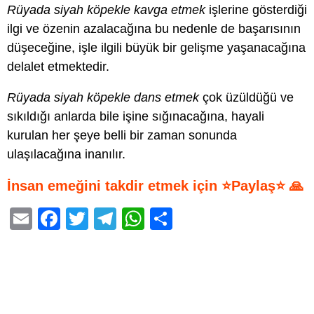
Rüyada siyah köpekle kavga etmek
işlerine gösterdiği
ilgi ve özenin azalacağına bu nedenle de başarısının
düşeceğine, işle ilgili büyük bir gelişme yaşanacağına
delalet etmektedir.
Rüyada siyah köpekle dans etmek
çok üzüldüğü ve
sıkıldığı anlarda bile işine sığınacağına, hayali
kurulan her şeye belli bir zaman sonunda
ulaşılacağına inanılır.
İnsan emeğini takdir etmek için ⭐Paylaş⭐ 🙏
E
F
T
T
W
S
m
a
wi
el
h
h
ail
c
tt
e
at
ar
e
er
gr
s
e
b
a
A