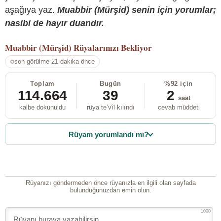
aşağıya yaz.
Muabbir (Mürşid) senin için yorumlar;
nasibi de hayır duandır.
Muabbir (Mürşid)
Rüyalarınızı Bekliyor
son görülme 21 dakika önce
Toplam
Bugün
%92 için
114.664
39
2
saat
kalbe dokunuldu
rüya te’vîl kılındı
cevab müddeti
Rüyam yorumlandı mı?
Rüyanızı göndermeden önce rüyanızla en ilgili olan sayfada
bulunduğunuzdan emin olun.
1000