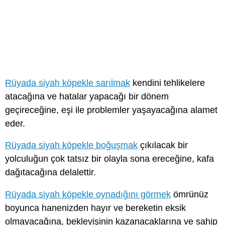
Rüyada siyah köpekle sarılmak
kendini tehlikelere
atacağına ve hatalar yapacağı bir dönem
geçireceğine, eşi ile problemler yaşayacağına alamet
eder.
Rüyada siyah köpekle boğuşmak
çıkılacak bir
yolculuğun çok tatsız bir olayla sona ereceğine, kafa
dağıtacağına delalettir.
Rüyada siyah köpekle oynadığını görmek
ömrünüz
boyunca hanenizden hayır ve bereketin eksik
olmayacağına, bekleyişinin kazanacaklarına ve sahip