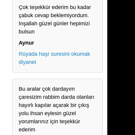
Çok teşekkür ederim bu kadar
çabuk cevap beklemiyordum.
İnşallah güzel günler hepimizi
bulsun
Aynur
Rüyada haşr suresini okumak
diyanet
Bu aralar çok dardayım
çaresizim rabbim darda olanları
hayırlı kapılar açarak bir çıkış
yolu ihsan eylesin güzel
yorumlarınız için teşekkür
ederim