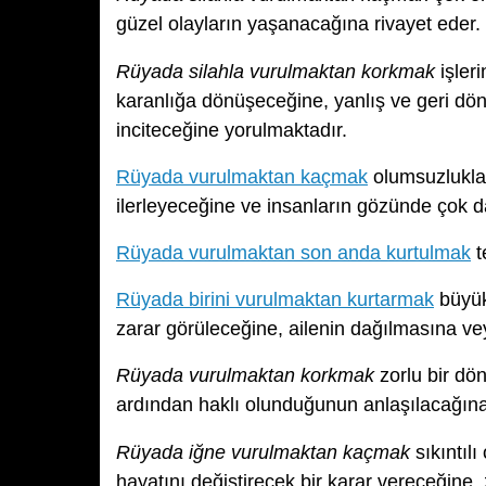
güzel olayların yaşanacağına rivayet eder.
Rüyada silahla vurulmaktan korkmak
işler
karanlığa dönüşeceğine, yanlış ve geri dönü
inciteceğine yorulmaktadır.
Rüyada vurulmaktan kaçmak
olumsuzluklar
ilerleyeceğine ve insanların gözünde çok da
Rüyada vurulmaktan son anda kurtulmak
t
Rüyada birini vurulmaktan kurtarmak
büyük
zarar görüleceğine, ailenin dağılmasına ve
Rüyada vurulmaktan korkmak
zorlu bir dö
ardından haklı olunduğunun anlaşılacağına,
Rüyada iğne vurulmaktan kaçmak
sıkıntıl
hayatını değiştirecek bir karar vereceğine, 