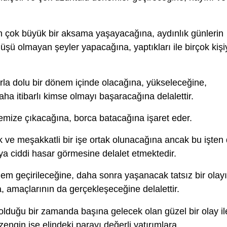
in çok büyük bir aksama yaşayacağına, aydınlık günlerin
şü olmayan şeyler yapacağına, yaptıkları ile birçok kişi
la dolu bir dönem içinde olacağına, yükseleceğine,
ha itibarlı kimse olmayı başaracağına delalettir.
emize çıkacağına, borca batacağına işaret eder.
 ve meşakkatli bir işe ortak olunacağına ancak bu işten
ya ciddi hasar görmesine delalet etmektedir.
nem geçirileceğine, daha sonra yaşanacak tatsız bir olay
 amaçlarının da gerçekleşeceğine delalettir.
ı olduğu bir zamanda başına gelecek olan güzel bir olay il
zengin ise elindeki parayı değerli yatırımlara