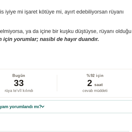
is iyiye mi işaret kötüye mi, ayırt edebiliyorsan rüyanı
gelmiyorsa, ya da içine bir kuşku düştüyse, rüyanı olduğu
 için yorumlar; nasibi de hayır duandır.
Bugün
%92 için
33
2
saat
rüya te’vîl kılındı
cevab müddeti
yam yorumlandı mı?