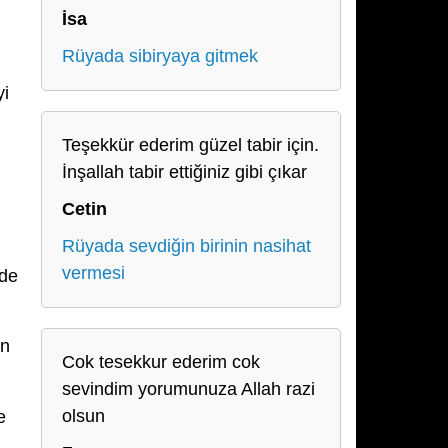
İsa
Rüyada sibiryaya gitmek
yi
Teşekkür ederim güzel tabir için.
İnşallah tabir ettiğiniz gibi çıkar
Cetin
Rüyada sevdiğin birinin nasihat
vermesi
 de
ın
Cok tesekkur ederim cok
sevindim yorumunuza Allah razi
olsun
e