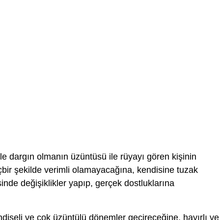
ile dargın olmanın üzüntüsü ile rüyayı gören kişinin
çbir şekilde verimli olamayacağına, kendisine tuzak
inde değişiklikler yapıp, gerçek dostluklarına
dişeli ve çok üzüntülü dönemler geçireceğine, hayırlı ve