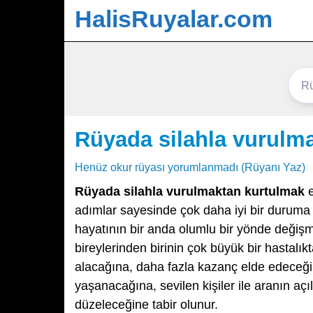
HalisRuyalar.com
Rüyada silahla vurulm
Henüz okur rüyası yorumlanmadı (Rüyanı Yaz)
Rüyada silahla vurulmaktan kurtulmak
e
adımlar sayesinde çok daha iyi bir durum
hayatının bir anda olumlu bir yönde değişme
bireylerinden birinin çok büyük bir hastalık
alacağına, daha fazla kazanç elde edeceğin
yaşanacağına, sevilen kişiler ile aranın 
düzeleceğine tabir olunur.