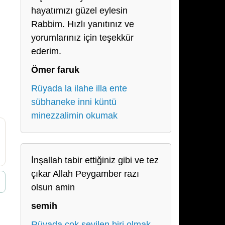
hayatımızı güzel eylesin
Rabbim. Hızlı yanıtınız ve
yorumlarınız için teşekkür
ederim.
Ömer faruk
Rüyada la ilahe illa ente
sübhaneke inni küntü
minezzalimin okumak
İnşallah tabir ettiğiniz gibi ve tez
çıkar Allah Peygamber razı
olsun amin
semih
Rüyada çok sevilen biri olmak