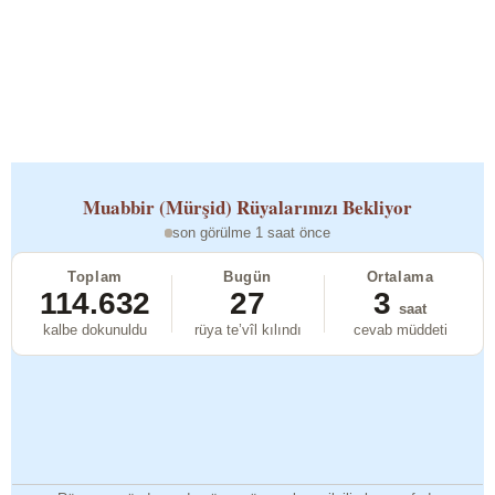
Muabbir (Mürşid)
Rüyalarınızı Bekliyor
son görülme 1 saat önce
Toplam
Bugün
Ortalama
114.632
27
3
saat
kalbe dokunuldu
rüya te’vîl kılındı
cevab müddeti