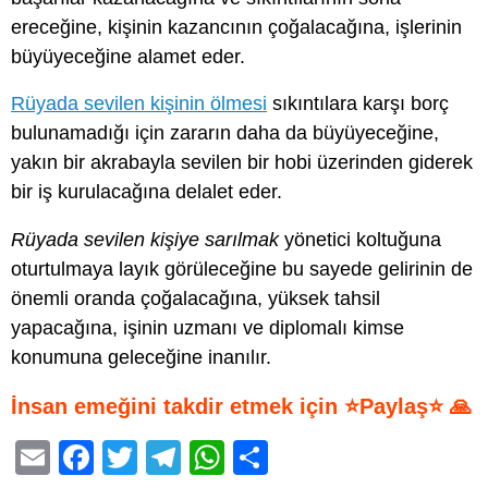
ereceğine, kişinin kazancının çoğalacağına, işlerinin
büyüyeceğine alamet eder.
Rüyada sevilen kişinin ölmesi
sıkıntılara karşı borç
bulunamadığı için zararın daha da büyüyeceğine,
yakın bir akrabayla sevilen bir hobi üzerinden giderek
bir iş kurulacağına delalet eder.
Rüyada sevilen kişiye sarılmak
yönetici koltuğuna
oturtulmaya layık görüleceğine bu sayede gelirinin de
önemli oranda çoğalacağına, yüksek tahsil
yapacağına, işinin uzmanı ve diplomalı kimse
konumuna geleceğine inanılır.
İnsan emeğini takdir etmek için ⭐Paylaş⭐ 🙏
E
F
T
T
W
S