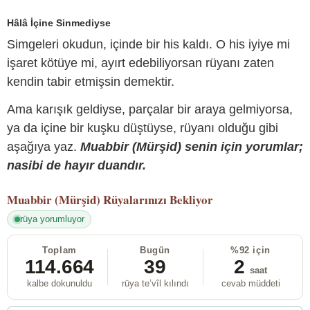
Hâlâ İçine Sinmediyse
Simgeleri okudun, içinde bir his kaldı. O his iyiye mi
işaret kötüye mi, ayırt edebiliyorsan rüyanı zaten
kendin tabir etmişsin demektir.
Ama karışık geldiyse, parçalar bir araya gelmiyorsa,
ya da içine bir kuşku düştüyse, rüyanı olduğu gibi
aşağıya yaz.
Muabbir (Mürşid) senin için yorumlar;
nasibi de hayır duandır.
Muabbir (Mürşid)
Rüyalarınızı Bekliyor
rüya yorumluyor
Toplam
Bugün
%92 için
114.664
39
2
saat
kalbe dokunuldu
rüya te’vîl kılındı
cevab müddeti