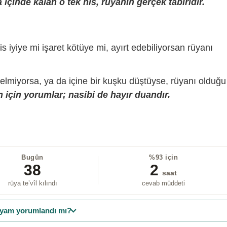
içinde kalan o tek his, rüyanın gerçek tabiridir.
is iyiye mi işaret kötüye mi, ayırt edebiliyorsan rüyanı
gelmiyorsa, ya da içine bir kuşku düştüyse, rüyanı olduğu
 için yorumlar; nasibi de hayır duandır.
Bugün
%93 için
38
2
saat
rüya te’vîl kılındı
cevab müddeti
yam yorumlandı mı?