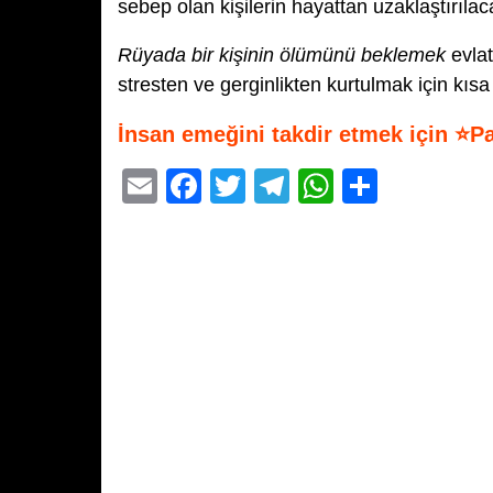
sebep olan kişilerin hayattan uzaklaştırılac
Rüyada bir kişinin ölümünü beklemek
evlat
stresten ve gerginlikten kurtulmak için kısa 
İnsan emeğini takdir etmek için ⭐P
E
F
T
T
W
S
m
a
wi
el
h
h
ail
c
tt
e
at
ar
e
er
gr
s
e
b
a
A
o
m
p
o
p
k