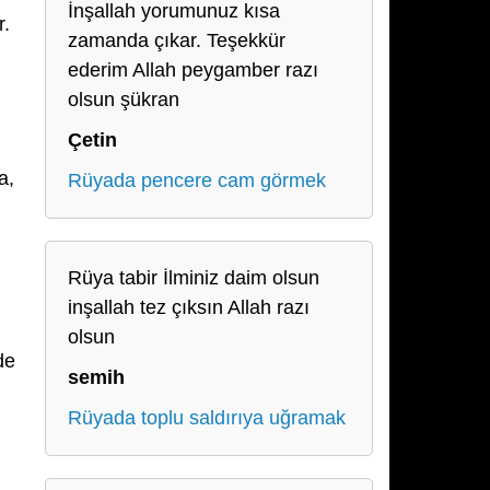
İnşallah yorumunuz kısa
r.
zamanda çıkar. Teşekkür
ederim Allah peygamber razı
olsun şükran
Çetin
a,
Rüyada pencere cam görmek
Rüya tabir İlminiz daim olsun
inşallah tez çıksın Allah razı
olsun
de
semih
i
Rüyada toplu saldırıya uğramak