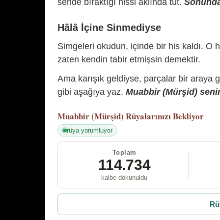
sende bıraktığı hissi aklında tut.
Sonunda 
Hâlâ İçine Sinmediyse
Simgeleri okudun, içinde bir his kaldı. O h
zaten kendin tabir etmişsin demektir.
Ama karışık geldiyse, parçalar bir araya 
gibi aşağıya yaz.
Muabbir (Mürşid) senin
Muabbir (Mürşid)
Rüyalarınızı Bekliyor
rüya yorumluyor
Toplam
114.734
kalbe dokunuldu
Rü