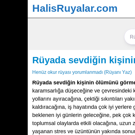
HalisRuyalar.com
Rüyada sevdiğin kişin
Henüz okur rüyası yorumlanmadı (Rüyanı Yaz)
Rüyada sevdiğin kişinin ölümünü görm
karamsarlığa düşeceğine ve çevresindeki kiş
yollarını ayıracağına, çektiği sıkıntıları 
kaldıracağına, iş hayatında çok iyi yerlere
beklenen iyi günlerin geleceğine, pek çok ki
toplumsal olaylarda etkili olacağına, uzun
yaşanan stres ve üzüntünün yakında sonuna 