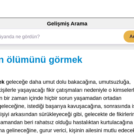
Gelişmiş Arama
A
in ölümünü görmek
ek
geleceğe daha umut dolu bakacağına, umutsuzluğa,
ilerle yaşayacağı fikir çatışmaları nedeniyle o kimseler
yakın bir zaman içinde hiçbir sorun yaşamadan ortadan
 geleceğine, istediği başarıya kavuşacağına, sonrasında 
şiyi arkasından sürükleyeceği gibi, gelecekte de fikirleri
 zamandan beri rahatsız olduğu hastalıktan kurtulacağına
gelineceğine, gurur verici, kişinin ailesini mutlu edece