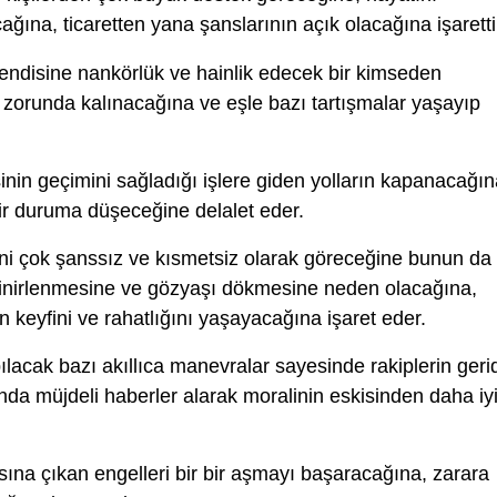
ğına, ticaretten yana şanslarının açık olacağına işaretti
endisine nankörlük ve hainlik edecek bir kimseden
k zorunda kalınacağına ve eşle bazı tartışmalar yaşayıp
inin geçimini sağladığı işlere giden yolların kapanacağın
ir duruma düşeceğine delalet eder.
ni çok şanssız ve kısmetsiz olarak göreceğine bunun da
inirlenmesine ve gözyaşı dökmesine neden olacağına,
keyfini ve rahatlığını yaşayacağına işaret eder.
lacak bazı akıllıca manevralar sayesinde rakiplerin geri
nda müjdeli haberler alarak moralinin eskisinden daha iy
sına çıkan engelleri bir bir aşmayı başaracağına, zarara