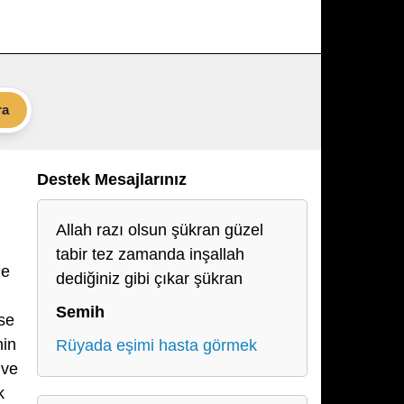
ra
Destek Mesajlarınız
Allah razı olsun şükran güzel
tabir tez zamanda inşallah
le
dediğiniz gibi çıkar şükran
Semih
ise
nin
Rüyada eşimi hasta görmek
 ve
k