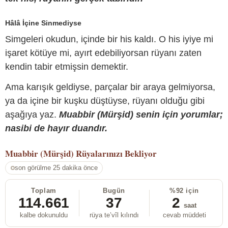
Hâlâ İçine Sinmediyse
Simgeleri okudun, içinde bir his kaldı. O his iyiye mi
işaret kötüye mi, ayırt edebiliyorsan rüyanı zaten
kendin tabir etmişsin demektir.
Ama karışık geldiyse, parçalar bir araya gelmiyorsa,
ya da içine bir kuşku düştüyse, rüyanı olduğu gibi
aşağıya yaz.
Muabbir (Mürşid) senin için yorumlar;
nasibi de hayır duandır.
Muabbir (Mürşid)
Rüyalarınızı Bekliyor
son görülme 25 dakika önce
Toplam
Bugün
%92 için
114.661
37
2
saat
kalbe dokunuldu
rüya te’vîl kılındı
cevab müddeti