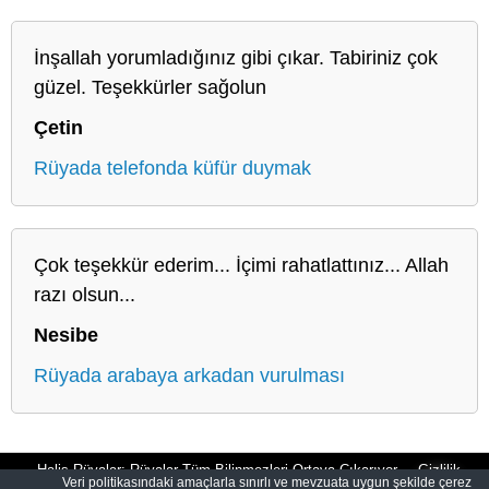
İnşallah yorumladığınız gibi çıkar. Tabiriniz çok
güzel. Teşekkürler sağolun
Çetin
Rüyada telefonda küfür duymak
Çok teşekkür ederim... İçimi rahatlattınız... Allah
razı olsun...
Nesibe
Rüyada arabaya arkadan vurulması
Halis Rüyalar: Rüyalar Tüm Bilinmezleri Ortaya Çıkarıyor
Gizlilik
Veri politikasındaki amaçlarla sınırlı ve mevzuata uygun şekilde çerez